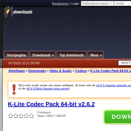
Registreren
|
Login:
Startpagina
Downloads
Top downloads
Meer
8/7/2026 10:21:56 PM
AfterDawn
>
Downloads
>
Video & Audio
>
Codecs
>
K-Lite Codec Pack 64-bit v
Dit is een oude versie van deze software. Je kunt ook de
v9.9.5 (laatste stabiele ve
of de
v9.9.9 Beta (laatste beta versie)
.
K-Lite Codec Pack 64-bit v2.6.2
Freeware
DOW
Vista / Win7 / WinXP