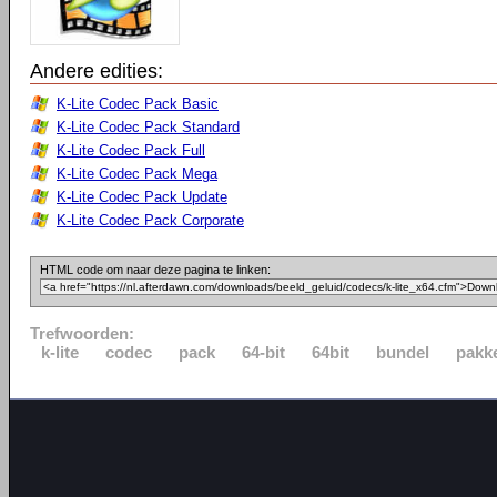
Andere edities:
K-Lite Codec Pack Basic
K-Lite Codec Pack Standard
K-Lite Codec Pack Full
K-Lite Codec Pack Mega
K-Lite Codec Pack Update
K-Lite Codec Pack Corporate
HTML code om naar deze pagina te linken:
Trefwoorden:
k-lite
codec
pack
64-bit
64bit
bundel
pakk