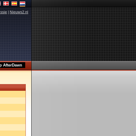
ssie
|
Nieuws2.nl