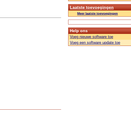
Laatste toevoegingen
Meer laatste toevoegingen
Help ons
Voeg nieuwe software toe
Voeg een software update toe