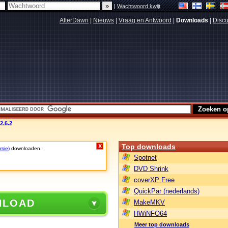
|
Wachtwoord kwijt
AfterDawn
|
Nieuws
|
Vraag en Antwoord
|
Downloads
|
Discu
2.6.2
Top downloads
X
rsie)
downloaden.
Spotnet
DVD Shrink
coverXP Free
QuickPar (nederlands)
NLOAD
MakeMKV
HWiNFO64
Meer top downloads