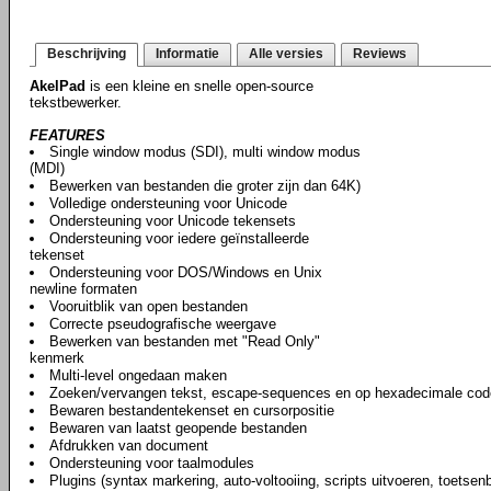
Beschrijving
Informatie
Alle versies
Reviews
AkelPad
is een kleine en snelle open-source
tekstbewerker.
FEATURES
Single window modus (SDI), multi window modus
(MDI)
Bewerken van bestanden die groter zijn dan 64K)
Volledige ondersteuning voor Unicode
Ondersteuning voor Unicode tekensets
Ondersteuning voor iedere geïnstalleerde
tekenset
Ondersteuning voor DOS/Windows en Unix
newline formaten
Vooruitblik van open bestanden
Correcte pseudografische weergave
Bewerken van bestanden met "Read Only"
kenmerk
Multi-level ongedaan maken
Zoeken/vervangen tekst, escape-sequences en op hexadecimale cod
Bewaren bestandentekenset en cursorpositie
Bewaren van laatst geopende bestanden
Afdrukken van document
Ondersteuning voor taalmodules
Plugins (syntax markering, auto-voltooiing, scripts uitvoeren, toetse