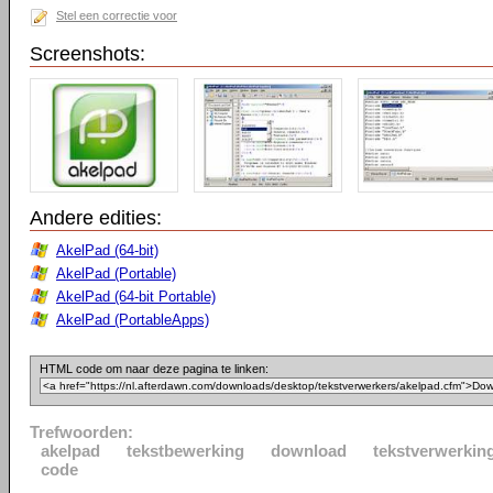
Stel een correctie voor
Screenshots:
Andere edities:
AkelPad (64-bit)
AkelPad (Portable)
AkelPad (64-bit Portable)
AkelPad (PortableApps)
HTML code om naar deze pagina te linken:
Trefwoorden:
akelpad
tekstbewerking
download
tekstverwerkin
code