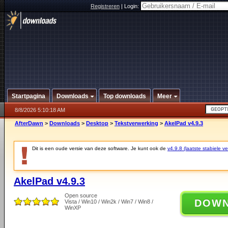
Registreren
|
Login:
Startpagina
Downloads
Top downloads
Meer
8/8/2026 5:10:18 AM
AfterDawn
>
Downloads
>
Desktop
>
Tekstverwerking
>
AkelPad v4.9.3
Dit is een oude versie van deze software. Je kunt ook de
v4.9.8 (laatste stabiele ve
AkelPad v4.9.3
Open source
DOW
Vista / Win10 / Win2k / Win7 / Win8 /
WinXP