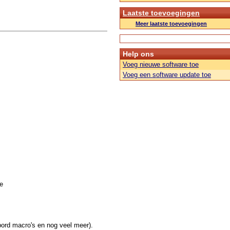
Laatste toevoegingen
Meer laatste toevoegingen
Help ons
Voeg nieuwe software toe
Voeg een software update toe
e
nbord macro's en nog veel meer).