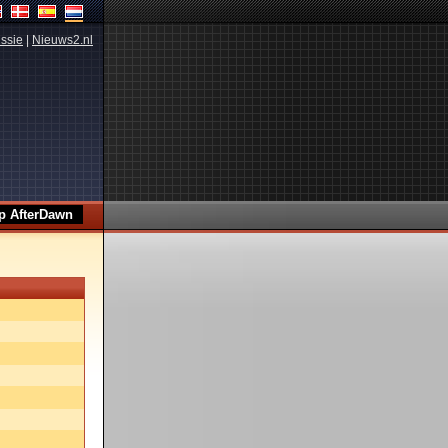
ssie
|
Nieuws2.nl