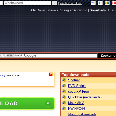
|
Wachtwoord kwijt
AfterDawn
|
Nieuws
|
Vraag en Antwoord
|
Downloads
|
Discu
Top downloads
X
rsie)
downloaden.
Spotnet
DVD Shrink
coverXP Free
QuickPar (nederlands)
NLOAD
MakeMKV
HWiNFO64
Meer top downloads