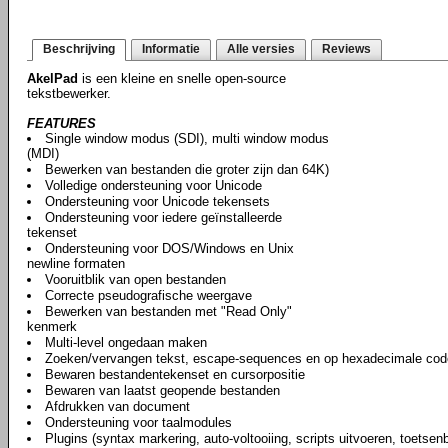
Beschrijving
Informatie
Alle versies
Reviews
AkelPad
is een kleine en snelle open-source
tekstbewerker.
FEATURES
Single window modus (SDI), multi window modus
(MDI)
Bewerken van bestanden die groter zijn dan 64K)
Volledige ondersteuning voor Unicode
Ondersteuning voor Unicode tekensets
Ondersteuning voor iedere geïnstalleerde
tekenset
Ondersteuning voor DOS/Windows en Unix
newline formaten
Vooruitblik van open bestanden
Correcte pseudografische weergave
Bewerken van bestanden met "Read Only"
kenmerk
Multi-level ongedaan maken
Zoeken/vervangen tekst, escape-sequences en op hexadecimale cod
Bewaren bestandentekenset en cursorpositie
Bewaren van laatst geopende bestanden
Afdrukken van document
Ondersteuning voor taalmodules
Plugins (syntax markering, auto-voltooiing, scripts uitvoeren, toetse