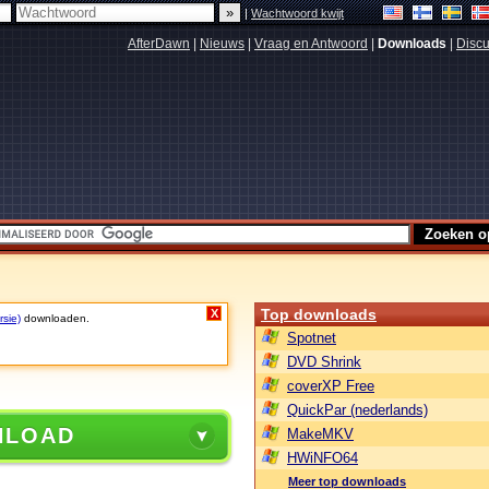
|
Wachtwoord kwijt
AfterDawn
|
Nieuws
|
Vraag en Antwoord
|
Downloads
|
Discu
Top downloads
X
rsie)
downloaden.
Spotnet
DVD Shrink
coverXP Free
QuickPar (nederlands)
NLOAD
MakeMKV
HWiNFO64
Meer top downloads