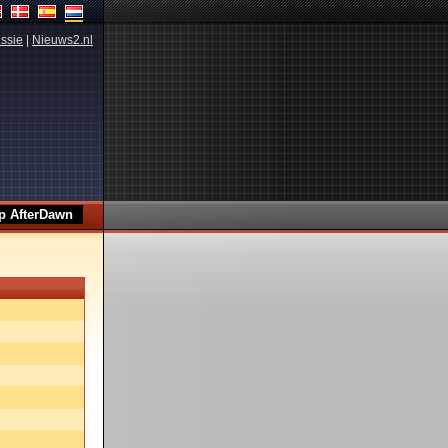
ssie
|
Nieuws2.nl