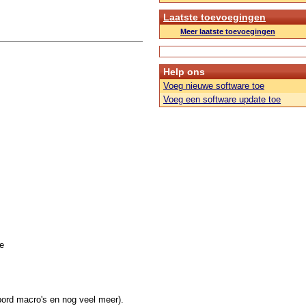
Laatste toevoegingen
Meer laatste toevoegingen
Help ons
Voeg nieuwe software toe
Voeg een software update toe
e
nbord macro's en nog veel meer).