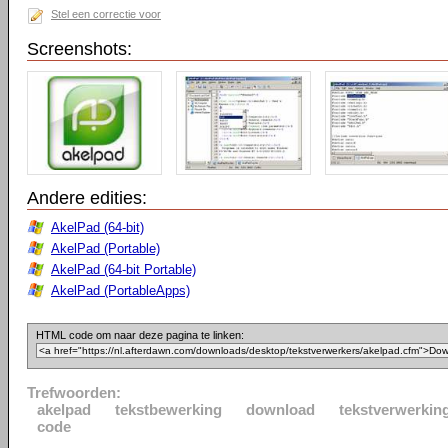
Stel een correctie voor
Screenshots:
Andere edities:
AkelPad (64-bit)
AkelPad (Portable)
AkelPad (64-bit Portable)
AkelPad (PortableApps)
HTML code om naar deze pagina te linken:
Trefwoorden:
akelpad
tekstbewerking
download
tekstverwerkin
code