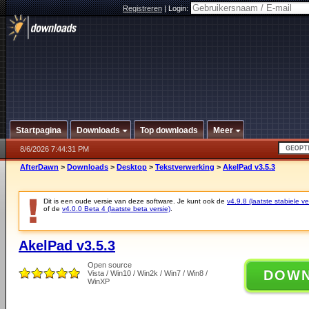
Registreren
|
Login:
Startpagina
Downloads
Top downloads
Meer
8/6/2026 7:44:31 PM
AfterDawn
>
Downloads
>
Desktop
>
Tekstverwerking
>
AkelPad v3.5.3
Dit is een oude versie van deze software. Je kunt ook de
v4.9.8 (laatste stabiele ve
of de
v4.0.0 Beta 4 (laatste beta versie)
.
AkelPad v3.5.3
Open source
DOW
Vista / Win10 / Win2k / Win7 / Win8 /
WinXP