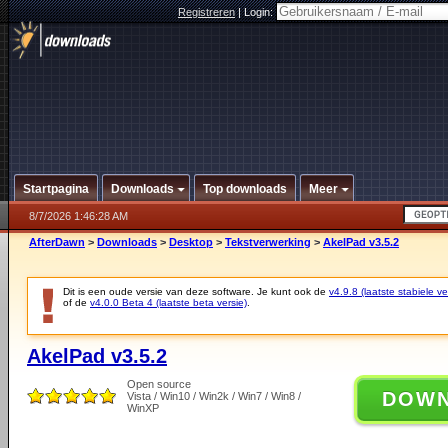
Registreren
|
Login:
Startpagina
Downloads
Top downloads
Meer
8/7/2026 1:46:28 AM
AfterDawn
>
Downloads
>
Desktop
>
Tekstverwerking
>
AkelPad v3.5.2
Dit is een oude versie van deze software. Je kunt ook de
v4.9.8 (laatste stabiele ve
of de
v4.0.0 Beta 4 (laatste beta versie)
.
AkelPad v3.5.2
Open source
DOW
Vista / Win10 / Win2k / Win7 / Win8 /
WinXP