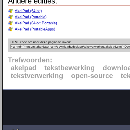
Andere edities:
AkelPad (64-bit)
AkelPad (Portable)
AkelPad (64-bit Portable)
AkelPad (PortableApps)
HTML code om naar deze pagina te linken:
Trefwoorden:
akelpad
tekstbewerking
downlo
tekstverwerking
open-source
te