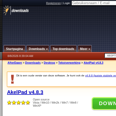
Registreren
|
Login:
Startpagina
Downloads
Top downloads
Meer
8/8/2026 8:39:04 AM
AfterDawn
>
Downloads
>
Desktop
>
Tekstverwerking
>
AkelPad v4.8.3
Dit is een oude versie van deze software. Je kunt ook de
v4.9.8 (laatste stabiele ve
AkelPad v4.8.3
Open source
DOW
Vista / Win10 / Win2k / Win7 / Win8 /
WinXP