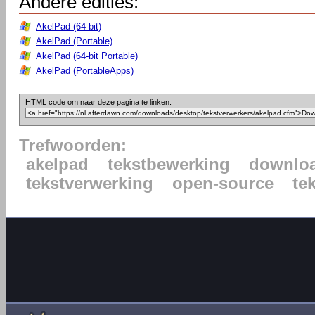
Andere edities:
AkelPad (64-bit)
AkelPad (Portable)
AkelPad (64-bit Portable)
AkelPad (PortableApps)
HTML code om naar deze pagina te linken:
Trefwoorden:
akelpad
tekstbewerking
downlo
tekstverwerking
open-source
te