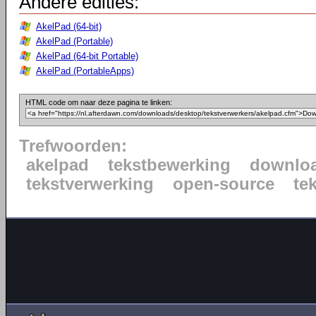
Andere edities:
AkelPad (64-bit)
AkelPad (Portable)
AkelPad (64-bit Portable)
AkelPad (PortableApps)
HTML code om naar deze pagina te linken:
Trefwoorden:
akelpad
tekstbewerking
downlo
tekstverwerking
open-source
te