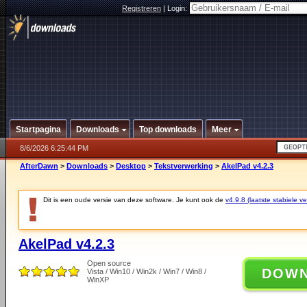
Registreren
|
Login:
Startpagina
Downloads
Top downloads
Meer
8/6/2026 6:25:44 PM
AfterDawn
>
Downloads
>
Desktop
>
Tekstverwerking
>
AkelPad v4.2.3
Dit is een oude versie van deze software. Je kunt ook de
v4.9.8 (laatste stabiele ve
AkelPad v4.2.3
Open source
DOW
Vista / Win10 / Win2k / Win7 / Win8 /
WinXP