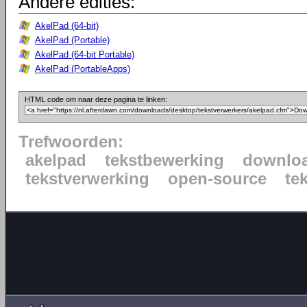
Andere edities:
AkelPad (64-bit)
AkelPad (Portable)
AkelPad (64-bit Portable)
AkelPad (PortableApps)
HTML code om naar deze pagina te linken:
Trefwoorden:
akelpad
tekstbewerking
downlo
tekstverwerking
open-source
te