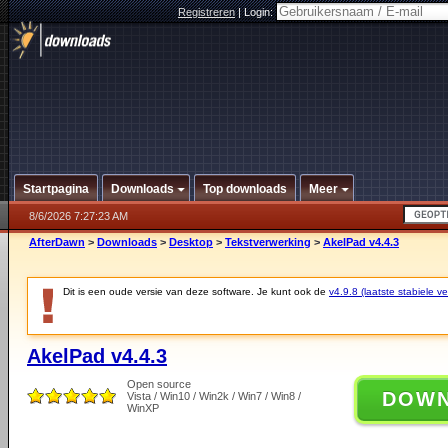
Registreren
|
Login:
Startpagina
Downloads
Top downloads
Meer
8/6/2026 7:27:23 AM
AfterDawn
>
Downloads
>
Desktop
>
Tekstverwerking
>
AkelPad v4.4.3
Dit is een oude versie van deze software. Je kunt ook de
v4.9.8 (laatste stabiele ve
AkelPad v4.4.3
Open source
DOW
Vista / Win10 / Win2k / Win7 / Win8 /
WinXP