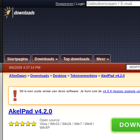
Registreren
|
Login:
Startpagina
Downloads
Top downloads
Meer
8/6/2026 4:37:14 PM
AfterDawn
>
Downloads
>
Desktop
>
Tekstverwerking
>
AkelPad v4.2.0
Dit is een oude versie van deze software. Je kunt ook de
v4.9.8 (laatste stabiele ve
AkelPad v4.2.0
Open source
DOW
Vista / Win10 / Win2k / Win7 / Win8 /
WinXP