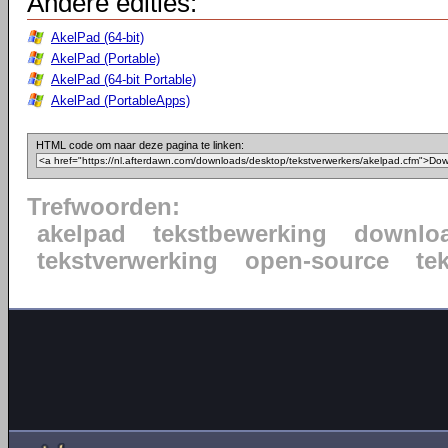
Andere edities:
AkelPad (64-bit)
AkelPad (Portable)
AkelPad (64-bit Portable)
AkelPad (PortableApps)
HTML code om naar deze pagina te linken:
Trefwoorden:
akelpad
tekstbewerking
downlo
tekstverwerking
open-source
te