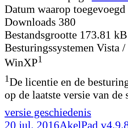
Datum waarop toegevoegd
Downloads
380
Bestandsgrootte
173.81 k
Besturingssystemen
Vista 
1
WinXP
1
De licentie en de besturin
op de laatste versie van de 
versie geschiedenis
20 jul. 2016
AkelPad v4.9.