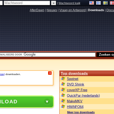
|
Wachtwoord kwijt
AfterDawn
|
Nieuws
|
Vraag en Antwoord
|
Downloads
|
Discu
Top downloads
X
rsie)
downloaden.
Spotnet
DVD Shrink
coverXP Free
QuickPar (nederlands)
NLOAD
MakeMKV
HWiNFO64
Meer top downloads