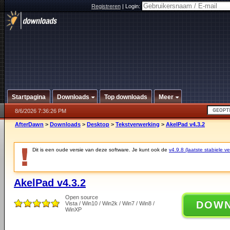
Registreren
|
Login:
Startpagina
Downloads
Top downloads
Meer
8/6/2026 7:36:26 PM
AfterDawn
>
Downloads
>
Desktop
>
Tekstverwerking
>
AkelPad v4.3.2
Dit is een oude versie van deze software. Je kunt ook de
v4.9.8 (laatste stabiele ve
AkelPad v4.3.2
Open source
DOW
Vista / Win10 / Win2k / Win7 / Win8 /
WinXP