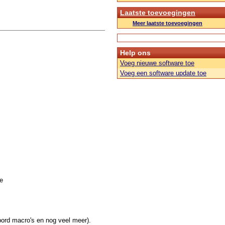
Laatste toevoegingen
Meer laatste toevoegingen
Help ons
Voeg nieuwe software toe
Voeg een software update toe
e
nbord macro's en nog veel meer).