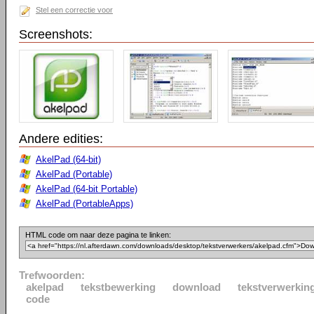
Stel een correctie voor
Screenshots:
Andere edities:
AkelPad (64-bit)
AkelPad (Portable)
AkelPad (64-bit Portable)
AkelPad (PortableApps)
HTML code om naar deze pagina te linken:
Trefwoorden:
akelpad
tekstbewerking
download
tekstverwerkin
code