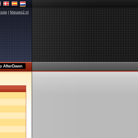
ssie
|
Nieuws2.nl