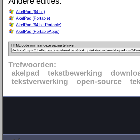
Andere edities:
AkelPad (64-bit)
AkelPad (Portable)
AkelPad (64-bit Portable)
AkelPad (PortableApps)
HTML code om naar deze pagina te linken:
Trefwoorden:
akelpad
tekstbewerking
downlo
tekstverwerking
open-source
te