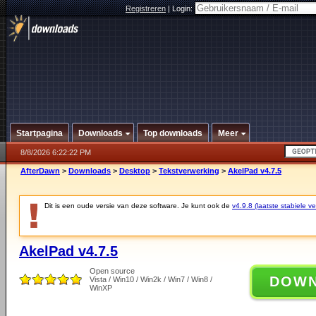
Registreren
|
Login:
Startpagina
Downloads
Top downloads
Meer
8/8/2026 6:22:22 PM
AfterDawn
>
Downloads
>
Desktop
>
Tekstverwerking
>
AkelPad v4.7.5
Dit is een oude versie van deze software. Je kunt ook de
v4.9.8 (laatste stabiele ve
AkelPad v4.7.5
Open source
DOW
Vista / Win10 / Win2k / Win7 / Win8 /
WinXP