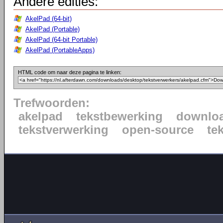
Andere edities:
AkelPad (64-bit)
AkelPad (Portable)
AkelPad (64-bit Portable)
AkelPad (PortableApps)
HTML code om naar deze pagina te linken:
Trefwoorden:
akelpad
tekstbewerking
downlo
tekstverwerking
open-source
te