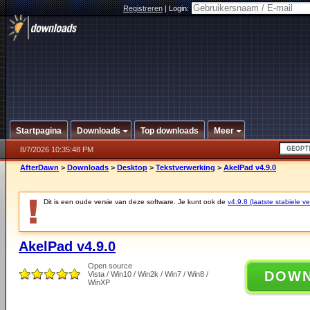
Registreren
|
Login:
Startpagina
Downloads
Top downloads
Meer
8/7/2026 10:35:48 PM
AfterDawn
>
Downloads
>
Desktop
>
Tekstverwerking
>
AkelPad v4.9.0
Dit is een oude versie van deze software. Je kunt ook de
v4.9.8 (laatste stabiele ve
AkelPad v4.9.0
Open source
DOW
Vista / Win10 / Win2k / Win7 / Win8 /
WinXP