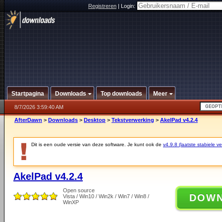
Registreren
|
Login:
Startpagina
Downloads
Top downloads
Meer
8/7/2026 3:59:40 AM
AfterDawn
>
Downloads
>
Desktop
>
Tekstverwerking
>
AkelPad v4.2.4
Dit is een oude versie van deze software. Je kunt ook de
v4.9.8 (laatste stabiele ve
AkelPad v4.2.4
Open source
DOW
Vista / Win10 / Win2k / Win7 / Win8 /
WinXP