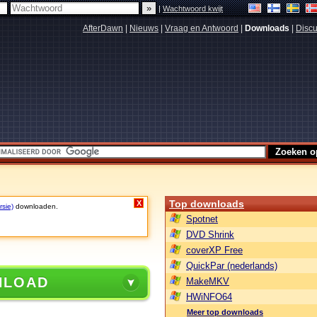
|
Wachtwoord kwijt
AfterDawn
|
Nieuws
|
Vraag en Antwoord
|
Downloads
|
Discu
Top downloads
X
rsie)
downloaden.
Spotnet
DVD Shrink
coverXP Free
QuickPar (nederlands)
NLOAD
MakeMKV
HWiNFO64
Meer top downloads