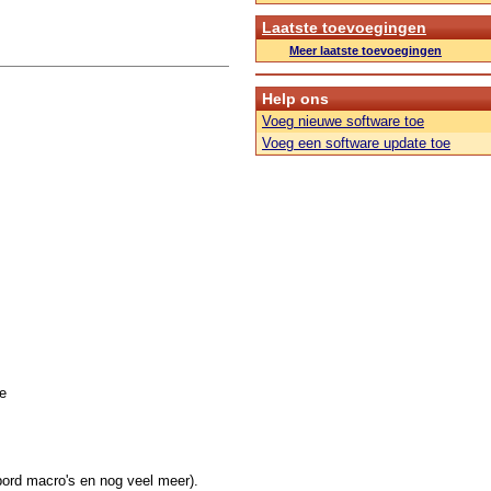
Laatste toevoegingen
Meer laatste toevoegingen
Help ons
Voeg nieuwe software toe
Voeg een software update toe
e
nbord macro's en nog veel meer).