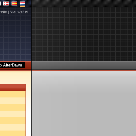
ssie
|
Nieuws2.nl