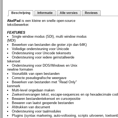
Beschrijving
Informatie
Alle versies
Reviews
AkelPad
is een kleine en snelle open-source
tekstbewerker.
FEATURES
Single window modus (SDI), multi window modus
(MDI)
Bewerken van bestanden die groter zijn dan 64K)
Volledige ondersteuning voor Unicode
Ondersteuning voor Unicode tekensets
Ondersteuning voor iedere geïnstalleerde
tekenset
Ondersteuning voor DOS/Windows en Unix
newline formaten
Vooruitblik van open bestanden
Correcte pseudografische weergave
Bewerken van bestanden met "Read Only"
kenmerk
Multi-level ongedaan maken
Zoeken/vervangen tekst, escape-sequences en op hexadecimale cod
Bewaren bestandentekenset en cursorpositie
Bewaren van laatst geopende bestanden
Afdrukken van document
Ondersteuning voor taalmodules
Plugins (syntax markering, auto-voltooiing, scripts uitvoeren, toetse