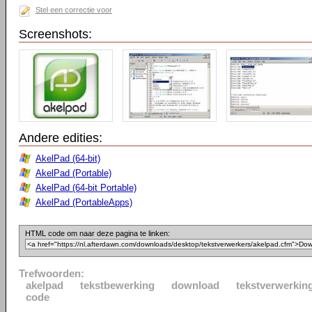
Stel een correctie voor
Screenshots:
Andere edities:
AkelPad (64-bit)
AkelPad (Portable)
AkelPad (64-bit Portable)
AkelPad (PortableApps)
HTML code om naar deze pagina te linken:
Trefwoorden:
akelpad
tekstbewerking
download
tekstverwerkin
code