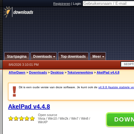
Registreren
|
Login:
Startpagina
Downloads
Top downloads
Meer
8/6/2026 3:10:01 PM
AfterDawn
>
Downloads
>
Desktop
>
Tekstverwerking
>
AkelPad v4.4.8
Dit is een oude versie van deze software. Je kunt ook de
v4.9.8 (laatste stabiele ve
AkelPad v4.4.8
Open source
DOW
Vista / Win10 / Win2k / Win7 / Win8 /
WinXP