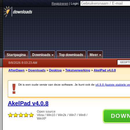
Registreren
|
Login:
Startpagina
Downloads
Top downloads
Meer
8/8/2026 8:03:23 AM
AfterDawn
>
Downloads
>
Desktop
>
Tekstverwerking
>
AkelPad v4.0.8
Dit is een oude versie van deze software. Je kunt ook de
v4.9.8 (laatste stabiele ve
AkelPad v4.0.8
Open source
DOW
Vista / Win10 / Win2k / Win7 / Win8 /
WinXP