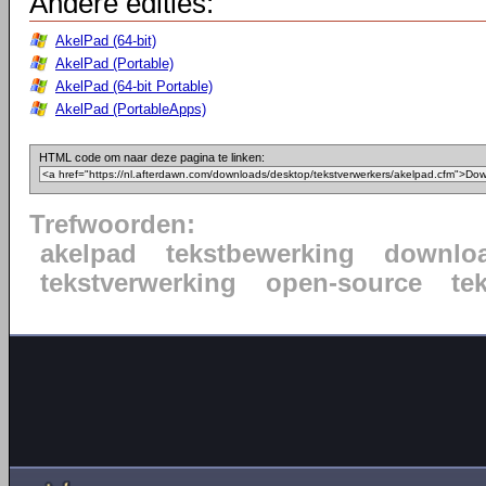
Andere edities:
AkelPad (64-bit)
AkelPad (Portable)
AkelPad (64-bit Portable)
AkelPad (PortableApps)
HTML code om naar deze pagina te linken:
Trefwoorden:
akelpad
tekstbewerking
downlo
tekstverwerking
open-source
te