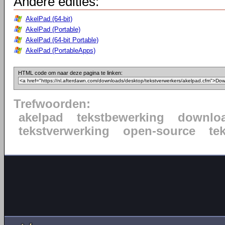
Andere edities:
AkelPad (64-bit)
AkelPad (Portable)
AkelPad (64-bit Portable)
AkelPad (PortableApps)
HTML code om naar deze pagina te linken:
Trefwoorden:
akelpad
tekstbewerking
downlo
tekstverwerking
open-source
te