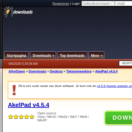
Registreren
|
Login:
Startpagina
Downloads
Top downloads
Meer
8/6/2026 5:29:36 AM
AfterDawn
>
Downloads
>
Desktop
>
Tekstverwerking
>
AkelPad v4.5.4
Dit is een oude versie van deze software. Je kunt ook de
v4.9.8 (laatste stabiele ve
AkelPad v4.5.4
Open source
DOW
Vista / Win10 / Win2k / Win7 / Win8 /
WinXP