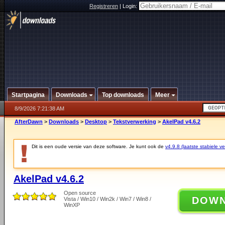
Registreren
|
Login:
Startpagina
Downloads
Top downloads
Meer
8/9/2026 7:21:38 AM
AfterDawn
>
Downloads
>
Desktop
>
Tekstverwerking
>
AkelPad v4.6.2
Dit is een oude versie van deze software. Je kunt ook de
v4.9.8 (laatste stabiele ve
AkelPad v4.6.2
Open source
DOW
Vista / Win10 / Win2k / Win7 / Win8 /
WinXP