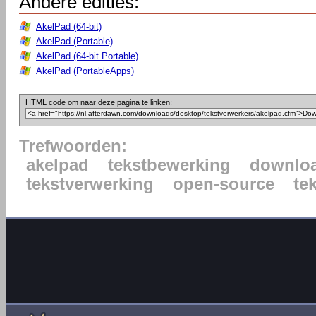
Andere edities:
AkelPad (64-bit)
AkelPad (Portable)
AkelPad (64-bit Portable)
AkelPad (PortableApps)
HTML code om naar deze pagina te linken:
Trefwoorden:
akelpad
tekstbewerking
downlo
tekstverwerking
open-source
te