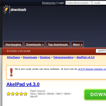
Registreren
|
Login:
Startpagina
Downloads
Top downloads
Meer
8/7/2026 1:54:18 AM
AfterDawn
>
Downloads
>
Desktop
>
Tekstverwerking
>
AkelPad v4.3.0
Dit is een oude versie van deze software. Je kunt ook de
v4.9.8 (laatste stabiele ve
AkelPad v4.3.0
Open source
DOW
Vista / Win10 / Win2k / Win7 / Win8 /
WinXP