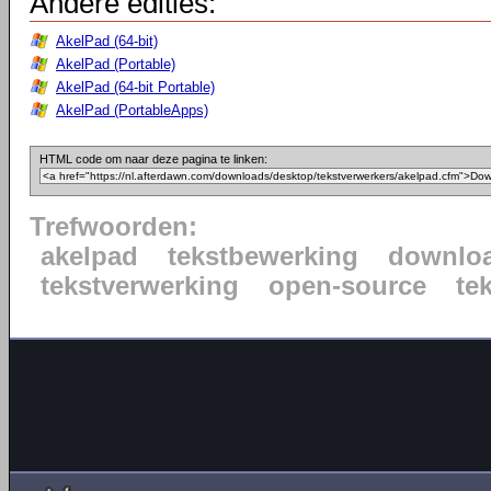
Andere edities:
AkelPad (64-bit)
AkelPad (Portable)
AkelPad (64-bit Portable)
AkelPad (PortableApps)
HTML code om naar deze pagina te linken:
Trefwoorden:
akelpad
tekstbewerking
downlo
tekstverwerking
open-source
te