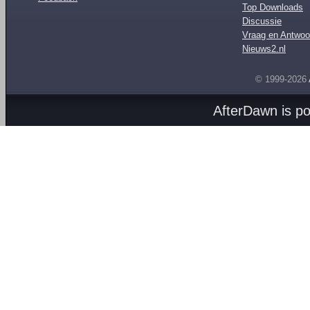
Top Downloads
Discussie
Vraag en Antwoo
Nieuws2.nl
© 1999-2026
AfterDawn is p