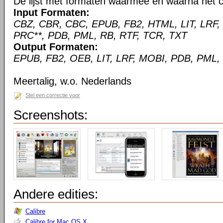
De lijst met formaten waarmee en waarna het c
Input Formaten:
CBZ, CBR, CBC, EPUB, FB2, HTML, LIT, LRF,
PRC**, PDB, PML, RB, RTF, TCR, TXT
Output Formaten:
EPUB, FB2, OEB, LIT, LRF, MOBI, PDB, PML,
Meertalig, w.o. Nederlands
Stel een correctie voor
Screenshots:
Andere edities:
Calibre
Calibre for Mac OS X