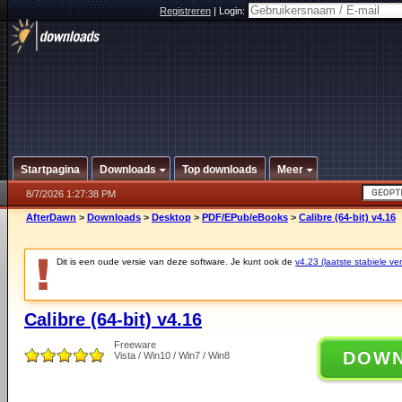
Registreren
|
Login:
Startpagina
Downloads
Top downloads
Meer
8/7/2026 1:27:38 PM
AfterDawn
>
Downloads
>
Desktop
>
PDF/EPub/eBooks
>
Calibre (64-bit) v4.16
Dit is een oude versie van deze software. Je kunt ook de
v4.23 (laatste stabiele ver
Calibre (64-bit) v4.16
Freeware
DOW
Vista / Win10 / Win7 / Win8