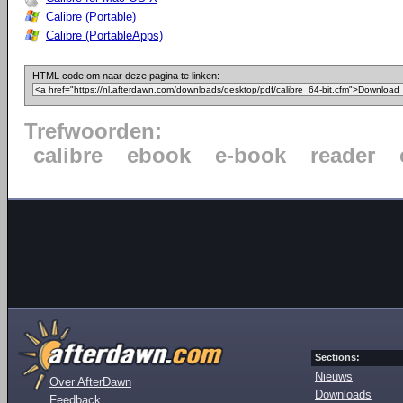
Calibre (Portable)
Calibre (PortableApps)
HTML code om naar deze pagina te linken:
Trefwoorden:
calibre
ebook
e-book
reader
Sections:
Nieuws
Over AfterDawn
Downloads
Feedback