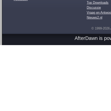
Top Downloads
Discussie
Vraag en Antwoo
Nieuws2.nl
© 1999-2026
AfterDawn is p