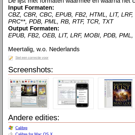
De lijst met formaten waarmee en waarna het c
Input Formaten:
CBZ, CBR, CBC, EPUB, FB2, HTML, LIT, LRF,
PRC**, PDB, PML, RB, RTF, TCR, TXT
Output Formaten:
EPUB, FB2, OEB, LIT, LRF, MOBI, PDB, PML,
Meertalig, w.o. Nederlands
Stel een correctie voor
Screenshots:
Andere edities:
Calibre
Calibre for Mac OS X