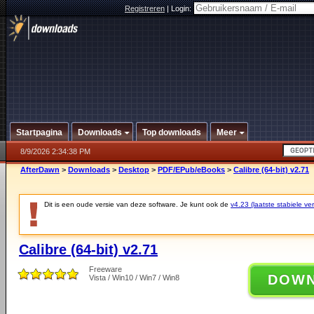
Registreren
|
Login:
Startpagina
Downloads
Top downloads
Meer
8/9/2026 2:34:38 PM
AfterDawn
>
Downloads
>
Desktop
>
PDF/EPub/eBooks
>
Calibre (64-bit) v2.71
Dit is een oude versie van deze software. Je kunt ook de
v4.23 (laatste stabiele ver
Calibre (64-bit) v2.71
Freeware
DOW
Vista / Win10 / Win7 / Win8