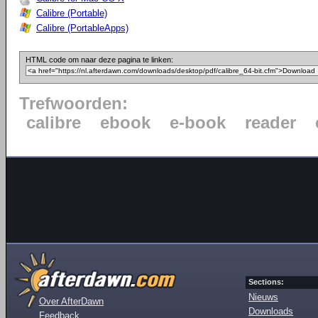
Calibre (Portable)
Calibre (PortableApps)
HTML code om naar deze pagina te linken:
Trefwoorden:
calibre
ebook
e-book
reader
Sections:
Nieuws
Over AfterDawn
Downloads
Feedback