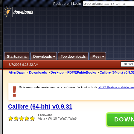
Registreren
|
Login:
Startpagina
Downloads
Top downloads
Meer
8/7/2026 6:25:22 AM
AfterDawn
>
Downloads
>
Desktop
>
PDF/EPub/eBooks
>
Calibre (64-bit) v0.9.3
Dit is een oude versie van deze software. Je kunt ook de
v4.23 (laatste stabiele ver
Calibre (64-bit) v0.9.31
Freeware
DOW
Vista / Win10 / Win7 / Win8