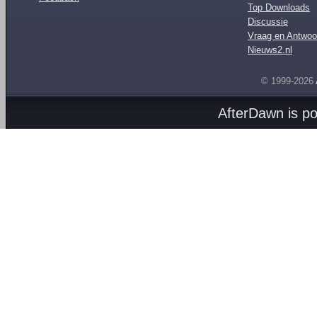
Top Downloads
Discussie
Vraag en Antwoo
Nieuws2.nl
© 1999-2026
AfterDawn is p