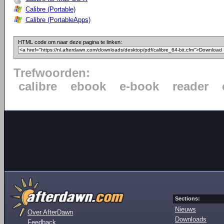
Calibre (Portable)
Calibre (PortableApps)
HTML code om naar deze pagina te linken:
Trefwoorden:
calibre
ebook
e-book
reader
Sections:
Nieuws
Over AfterDawn
Downloads
Feedback