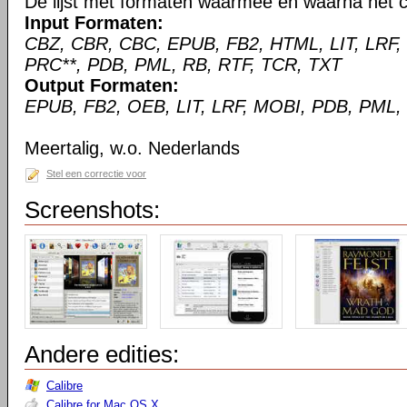
De lijst met formaten waarmee en waarna het c
Input Formaten:
CBZ, CBR, CBC, EPUB, FB2, HTML, LIT, LRF,
PRC**, PDB, PML, RB, RTF, TCR, TXT
Output Formaten:
EPUB, FB2, OEB, LIT, LRF, MOBI, PDB, PML,
Meertalig, w.o. Nederlands
Stel een correctie voor
Screenshots:
Andere edities:
Calibre
Calibre for Mac OS X