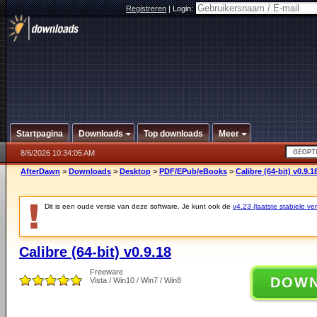
Registreren
|
Login:
Startpagina
Downloads
Top downloads
Meer
8/6/2026 10:34:05 AM
AfterDawn
>
Downloads
>
Desktop
>
PDF/EPub/eBooks
>
Calibre (64-bit) v0.9.1
Dit is een oude versie van deze software. Je kunt ook de
v4.23 (laatste stabiele ver
Calibre (64-bit) v0.9.18
Freeware
DOW
Vista / Win10 / Win7 / Win8