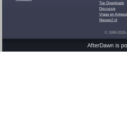
Top Downloads
Discussie
Vraag en Antwoo
Nieuws2.nl
© 1999-2026
AfterDawn is p