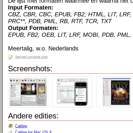
De lijst met formaten waarmee en waarna het c
Input Formaten:
CBZ, CBR, CBC, EPUB, FB2, HTML, LIT, LRF,
PRC**, PDB, PML, RB, RTF, TCR, TXT
Output Formaten:
EPUB, FB2, OEB, LIT, LRF, MOBI, PDB, PML,
Meertalig, w.o. Nederlands
Stel een correctie voor
Screenshots:
Andere edities:
Calibre
Calibre for Mac OS X