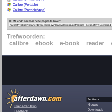
Calibre (Portable)
Calibre (PortableApps)
HTML code om naar deze pagina te linken:
Trefwoorden:
calibre
ebook
e-book
reader
Sections:
Nieuws
Over AfterDawn
Downloads
Feedback