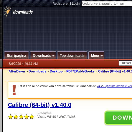
Registreren
|
Login:
Startpagina
Downloads
Top downloads
Meer
8/6/2026 4:49:37 AM
AfterDawn
>
Downloads
>
Desktop
>
PDF/EPub/eBooks
>
Calibre (64-bit) v1.40.
Dit is een oude versie van deze software. Je kunt ook de
v4.23 (laatste stabiele ver
Calibre (64-bit) v1.40.0
Freeware
DOW
Vista / Win10 / Win7 / Win8