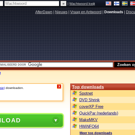
|
Wachtwoord kwijt
AfterDawn
|
Nieuws
|
Vraag en Antwoord
|
Downloads
|
Discu
0
Top downloads
X
sie)
downloaden.
Spotnet
DVD Shrink
coverXP Free
QuickPar (nederlands)
NLOAD
MakeMKV
HWiNFO64
Meer top downloads