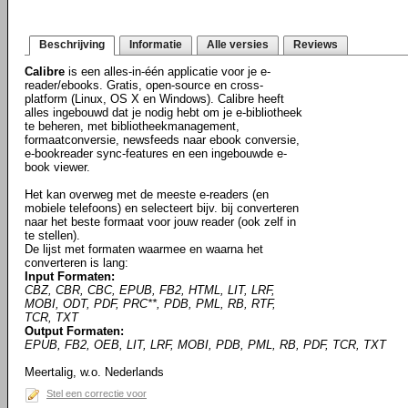
Beschrijving
Informatie
Alle versies
Reviews
Calibre
is een alles-in-één applicatie voor je e-
reader/ebooks. Gratis, open-source en cross-
platform (Linux, OS X en Windows). Calibre heeft
alles ingebouwd dat je nodig hebt om je e-bibliotheek
te beheren, met bibliotheekmanagement,
formaatconversie, newsfeeds naar ebook conversie,
e-bookreader sync-features en een ingebouwde e-
book viewer.
Het kan overweg met de meeste e-readers (en
mobiele telefoons) en selecteert bijv. bij converteren
naar het beste formaat voor jouw reader (ook zelf in
te stellen).
De lijst met formaten waarmee en waarna het
converteren is lang:
Input Formaten:
CBZ, CBR, CBC, EPUB, FB2, HTML, LIT, LRF,
MOBI, ODT, PDF, PRC**, PDB, PML, RB, RTF,
TCR, TXT
Output Formaten:
EPUB, FB2, OEB, LIT, LRF, MOBI, PDB, PML, RB, PDF, TCR, TXT
Meertalig, w.o. Nederlands
Stel een correctie voor