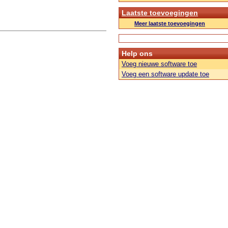
Laatste toevoegingen
Meer laatste toevoegingen
Help ons
Voeg nieuwe software toe
Voeg een software update toe