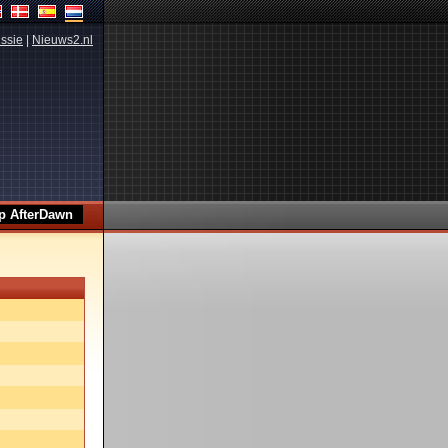
ssie
|
Nieuws2.nl