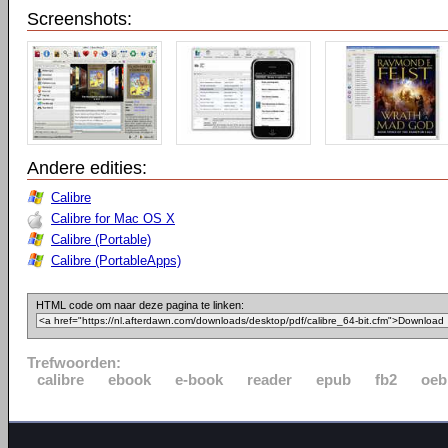
Screenshots:
Andere edities:
Calibre
Calibre for Mac OS X
Calibre (Portable)
Calibre (PortableApps)
HTML code om naar deze pagina te linken:
Trefwoorden:
calibre
ebook
e-book
reader
epub
fb2
oeb