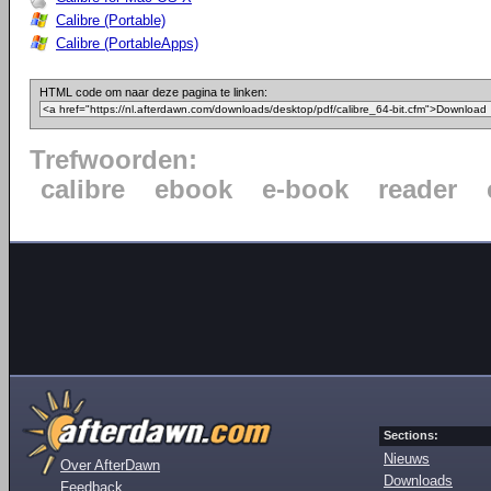
Calibre (Portable)
Calibre (PortableApps)
HTML code om naar deze pagina te linken:
Trefwoorden:
calibre
ebook
e-book
reader
Sections:
Nieuws
Over AfterDawn
Downloads
Feedback