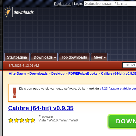
Registreren
|
Login:
Startpagina
Downloads
Top downloads
Meer
8/7/2026 6:13:01 AM
AfterDawn
>
Downloads
>
Desktop
>
PDF/EPub/eBooks
>
Calibre (64-bit) v0.9.3
Dit is een oude versie van deze software. Je kunt ook de
v4.23 (laatste stabiele ver
Calibre (64-bit) v0.9.35
Freeware
DOW
Vista / Win10 / Win7 / Win8