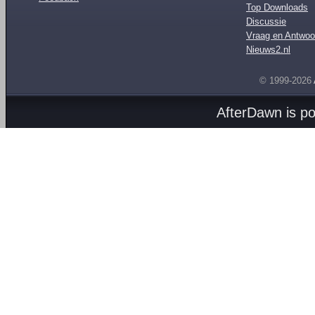
Top Downloads
Discussie
Vraag en Antwoo
Nieuws2.nl
© 1999-2026
AfterDawn is p