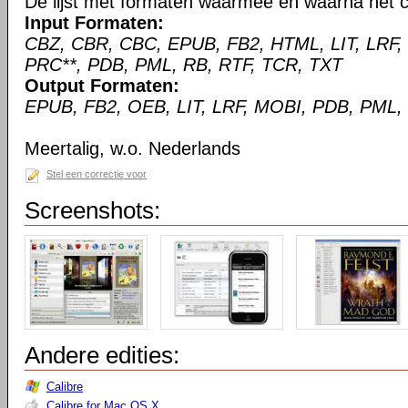
De lijst met formaten waarmee en waarna het c
Input Formaten:
CBZ, CBR, CBC, EPUB, FB2, HTML, LIT, LRF,
PRC**, PDB, PML, RB, RTF, TCR, TXT
Output Formaten:
EPUB, FB2, OEB, LIT, LRF, MOBI, PDB, PML,
Meertalig, w.o. Nederlands
Stel een correctie voor
Screenshots:
Andere edities:
Calibre
Calibre for Mac OS X