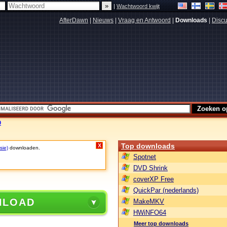
|
Wachtwoord kwijt
AfterDawn
|
Nieuws
|
Vraag en Antwoord
|
Downloads
|
Discu
0
Top downloads
X
sie)
downloaden.
Spotnet
DVD Shrink
coverXP Free
QuickPar (nederlands)
NLOAD
MakeMKV
HWiNFO64
Meer top downloads