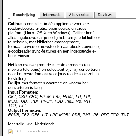
Beschrijving
Informatie
Alle versies
Reviews
Calibre
is een alles-in-één applicatie voor je e-
reader/ebooks. Gratis, open-source en cross-
platform (Linux, OS X en Windows). Calibre heeft
alles ingebouwd dat je nodig hebt om je e-bibliotheek
te beheren, met bibliotheekmanagement,
formaatconversie, newsfeeds naar ebook conversie,
e-bookreader sync-features en een ingebouwde e-
book viewer.
Het kan overweg met de meeste e-readers (en
mobiele telefoons) en selecteert bijv. bij converteren
naar het beste formaat voor jouw reader (ook zelf in
te stellen).
De lijst met formaten waarmee en waarna het
converteren is lang:
Input Formaten:
CBZ, CBR, CBC, EPUB, FB2, HTML, LIT, LRF,
MOBI, ODT, PDF, PRC**, PDB, PML, RB, RTF,
TCR, TXT
Output Formaten:
EPUB, FB2, OEB, LIT, LRF, MOBI, PDB, PML, RB, PDF, TCR, TXT
Meertalig, w.o. Nederlands
Stel een correctie voor