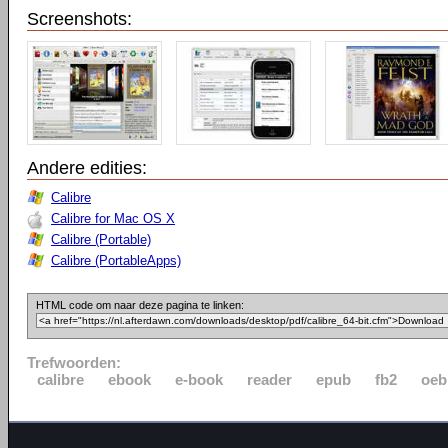
Screenshots:
Andere edities:
Calibre
Calibre for Mac OS X
Calibre (Portable)
Calibre (PortableApps)
HTML code om naar deze pagina te linken:
Trefwoorden:
calibre
ebook
e-book
reader
epub
fb2
oeb