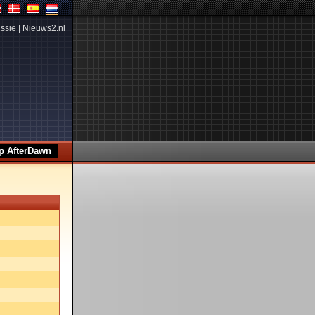
ssie
|
Nieuws2.nl