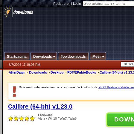
Registreren
|
Login:
Startpagina
Downloads
Top downloads
Meer
8/7/2026 11:19:06 PM
AfterDawn
>
Downloads
>
Desktop
>
PDF/EPub/eBooks
>
Calibre (64-bit) v1.23.
Dit is een oude versie van deze software. Je kunt ook de
v4.23 (laatste stabiele ver
Calibre (64-bit) v1.23.0
Freeware
DOW
Vista / Win10 / Win7 / Win8