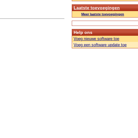
Laatste toevoegingen
Meer laatste toevoegingen
Help ons
Voeg nieuwe software toe
Voeg een software update toe