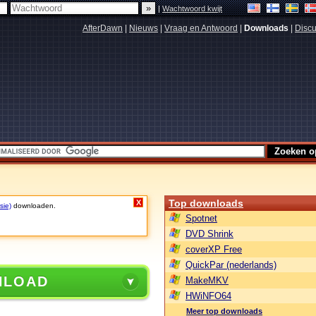
|
Wachtwoord kwijt
AfterDawn
|
Nieuws
|
Vraag en Antwoord
|
Downloads
|
Discu
Top downloads
X
sie)
downloaden.
Spotnet
DVD Shrink
coverXP Free
QuickPar (nederlands)
NLOAD
MakeMKV
HWiNFO64
Meer top downloads