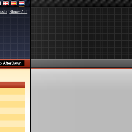
ssie
|
Nieuws2.nl