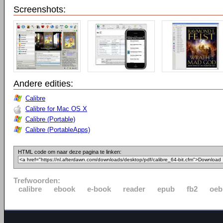
Screenshots:
Andere edities:
Calibre
Calibre for Mac OS X
Calibre (Portable)
Calibre (PortableApps)
HTML code om naar deze pagina te linken:
Trefwoorden:
calibre
ebook
e-book
reader
epub
fb2
oeb