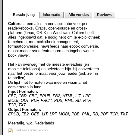
Beschrijving
Informatie
Alle versies
Reviews
Calibre
is een alles-in-één applicatie voor je e-
reader/ebooks. Gratis, open-source en cross-
platform (Linux, OS X en Windows). Calibre heeft
alles ingebouwd dat je nodig hebt om je e-bibliotheek
te beheren, met bibliotheekmanagement,
formaatconversie, newsfeeds naar ebook conversie,
e-bookreader sync-features en een ingebouwde e-
book viewer.
Het kan overweg met de meeste e-readers (en
mobiele telefoons) en selecteert bijv. bij converteren
naar het beste formaat voor jouw reader (ook zelf in
te stellen).
De lijst met formaten waarmee en waarna het
converteren is lang:
Input Formaten:
CBZ, CBR, CBC, EPUB, FB2, HTML, LIT, LRF,
MOBI, ODT, PDF, PRC**, PDB, PML, RB, RTF,
TCR, TXT
Output Formaten:
EPUB, FB2, OEB, LIT, LRF, MOBI, PDB, PML, RB, PDF, TCR, TXT
Meertalig, w.o. Nederlands
Stel een correctie voor