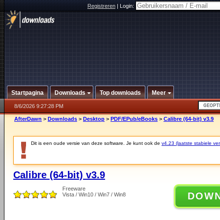
Registreren
|
Login:
Startpagina
Downloads
Top downloads
Meer
8/6/2026 9:27:28 PM
AfterDawn
>
Downloads
>
Desktop
>
PDF/EPub/eBooks
>
Calibre (64-bit) v3.9
Dit is een oude versie van deze software. Je kunt ook de
v4.23 (laatste stabiele ver
Calibre (64-bit) v3.9
Freeware
DOW
Vista / Win10 / Win7 / Win8