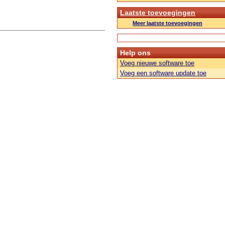
Laatste toevoegingen
Meer laatste toevoegingen
Help ons
Voeg nieuwe software toe
Voeg een software update toe