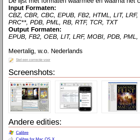
De lijst met formaten waarmee en waarna het c
Input Formaten:
CBZ, CBR, CBC, EPUB, FB2, HTML, LIT, LRF,
PRC**, PDB, PML, RB, RTF, TCR, TXT
Output Formaten:
EPUB, FB2, OEB, LIT, LRF, MOBI, PDB, PML,
Meertalig, w.o. Nederlands
Stel een correctie voor
Screenshots:
Andere edities:
Calibre
Calibre for Mac OS X