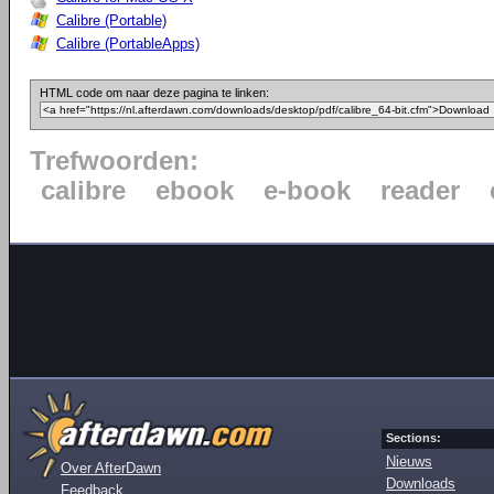
Calibre (Portable)
Calibre (PortableApps)
HTML code om naar deze pagina te linken:
Trefwoorden:
calibre
ebook
e-book
reader
Sections:
Nieuws
Over AfterDawn
Downloads
Feedback