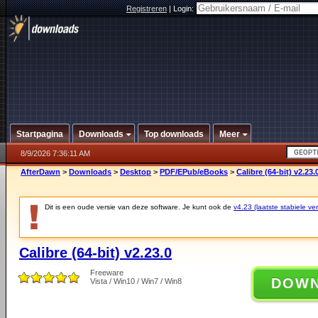
Registreren
|
Login:
Startpagina
Downloads
Top downloads
Meer
8/9/2026 7:36:11 AM
AfterDawn
>
Downloads
>
Desktop
>
PDF/EPub/eBooks
>
Calibre (64-bit) v2.23.
Dit is een oude versie van deze software. Je kunt ook de
v4.23 (laatste stabiele ver
Calibre (64-bit) v2.23.0
Freeware
DOW
Vista / Win10 / Win7 / Win8