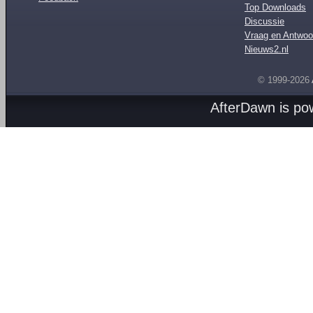
Top Downloads
Discussie
Vraag en Antwoo
Nieuws2.nl
© 1999-2026
AfterDawn is p