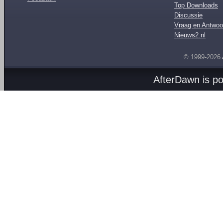
Top Downloads
Discussie
Vraag en Antwoo
Nieuws2.nl
© 1999-2026
AfterDawn is p