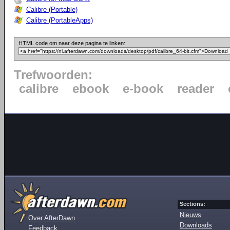
Calibre (Portable)
Calibre (PortableApps)
HTML code om naar deze pagina te linken:
Trefwoorden:
calibre
ebook
e-book
reader
Sections:
Nieuws
Over AfterDawn
Downloads
Feedback