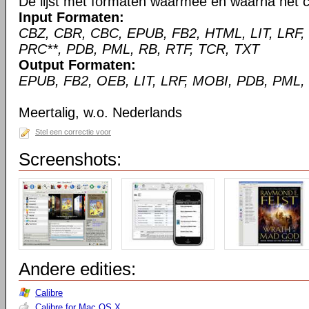
De lijst met formaten waarmee en waarna het c
Input Formaten:
CBZ, CBR, CBC, EPUB, FB2, HTML, LIT, LRF,
PRC**, PDB, PML, RB, RTF, TCR, TXT
Output Formaten:
EPUB, FB2, OEB, LIT, LRF, MOBI, PDB, PML,
Meertalig, w.o. Nederlands
Stel een correctie voor
Screenshots:
Andere edities:
Calibre
Calibre for Mac OS X