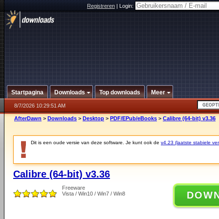
Registreren
|
Login:
Startpagina
Downloads
Top downloads
Meer
8/7/2026 10:29:51 AM
AfterDawn
>
Downloads
>
Desktop
>
PDF/EPub/eBooks
>
Calibre (64-bit) v3.36
Dit is een oude versie van deze software. Je kunt ook de
v4.23 (laatste stabiele ver
Calibre (64-bit) v3.36
Freeware
DOW
Vista / Win10 / Win7 / Win8