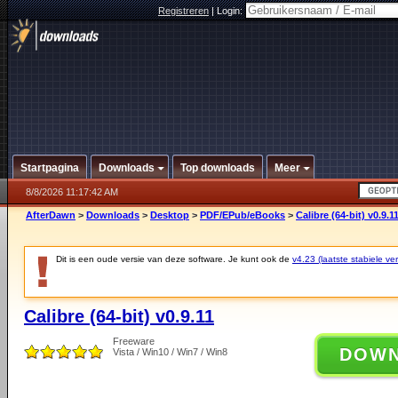
Registreren
|
Login:
Startpagina
Downloads
Top downloads
Meer
8/8/2026 11:17:42 AM
AfterDawn
>
Downloads
>
Desktop
>
PDF/EPub/eBooks
>
Calibre (64-bit) v0.9.1
Dit is een oude versie van deze software. Je kunt ook de
v4.23 (laatste stabiele ver
Calibre (64-bit) v0.9.11
Freeware
DOW
Vista / Win10 / Win7 / Win8