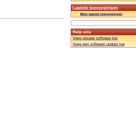
Laatste toevoegingen
Meer laatste toevoegingen
Help ons
Voeg nieuwe software toe
Voeg een software update toe