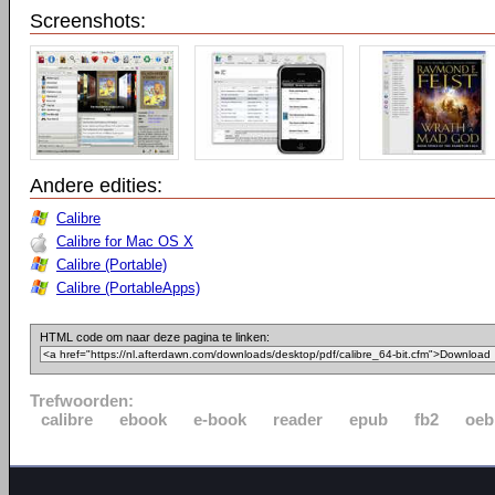
Screenshots:
Andere edities:
Calibre
Calibre for Mac OS X
Calibre (Portable)
Calibre (PortableApps)
HTML code om naar deze pagina te linken:
Trefwoorden:
calibre
ebook
e-book
reader
epub
fb2
oeb