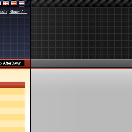
ssie
|
Nieuws2.nl