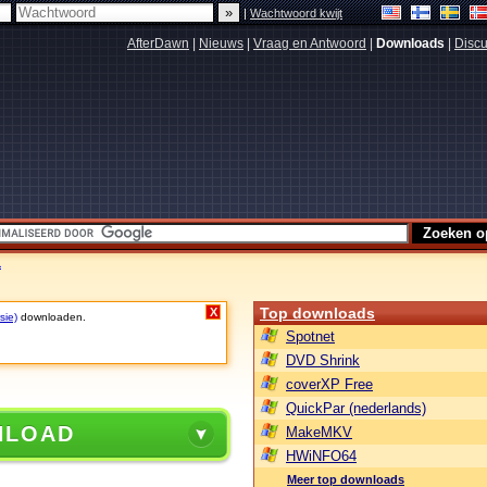
|
Wachtwoord kwijt
AfterDawn
|
Nieuws
|
Vraag en Antwoord
|
Downloads
|
Discu
1
Top downloads
X
sie)
downloaden.
Spotnet
DVD Shrink
coverXP Free
QuickPar (nederlands)
NLOAD
MakeMKV
HWiNFO64
Meer top downloads