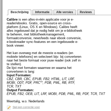
Beschrijving
Informatie
Alle versies
Reviews
Calibre
is een alles-in-één applicatie voor je e-
reader/ebooks. Gratis, open-source en cross-
platform (Linux, OS X en Windows). Calibre heeft
alles ingebouwd dat je nodig hebt om je e-bibliotheek
te beheren, met bibliotheekmanagement,
formaatconversie, newsfeeds naar ebook conversie,
e-bookreader sync-features en een ingebouwde e-
book viewer.
Het kan overweg met de meeste e-readers (en
mobiele telefoons) en selecteert bijv. bij converteren
naar het beste formaat voor jouw reader (ook zelf in
te stellen).
De lijst met formaten waarmee en waarna het
converteren is lang:
Input Formaten:
CBZ, CBR, CBC, EPUB, FB2, HTML, LIT, LRF,
MOBI, ODT, PDF, PRC**, PDB, PML, RB, RTF,
TCR, TXT
Output Formaten:
EPUB, FB2, OEB, LIT, LRF, MOBI, PDB, PML, RB, PDF, TCR, TXT
Meertalig, w.o. Nederlands
Stel een correctie voor