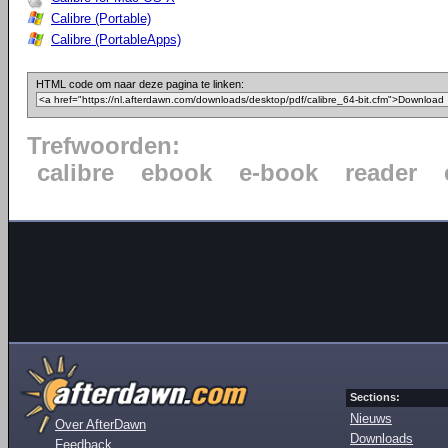
Calibre (Portable)
Calibre (PortableApps)
HTML code om naar deze pagina te linken:
Trefwoorden:
calibre
ebook
e-book
reader
Sections:
Nieuws
Over AfterDawn
Downloads
Feedback