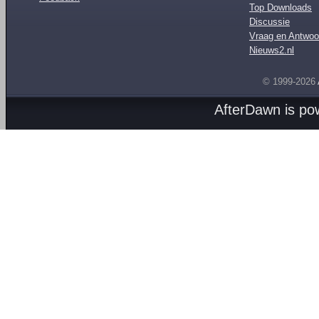
Top Downloads
Discussie
Vraag en Antwoo
Nieuws2.nl
© 1999-2026
AfterDawn is p