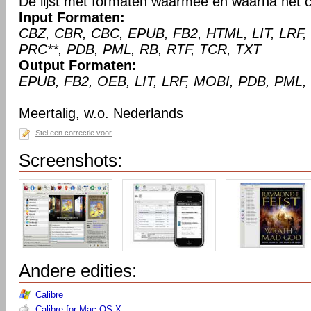
De lijst met formaten waarmee en waarna het c
Input Formaten:
CBZ, CBR, CBC, EPUB, FB2, HTML, LIT, LRF,
PRC**, PDB, PML, RB, RTF, TCR, TXT
Output Formaten:
EPUB, FB2, OEB, LIT, LRF, MOBI, PDB, PML,
Meertalig, w.o. Nederlands
Stel een correctie voor
Screenshots:
Andere edities:
Calibre
Calibre for Mac OS X