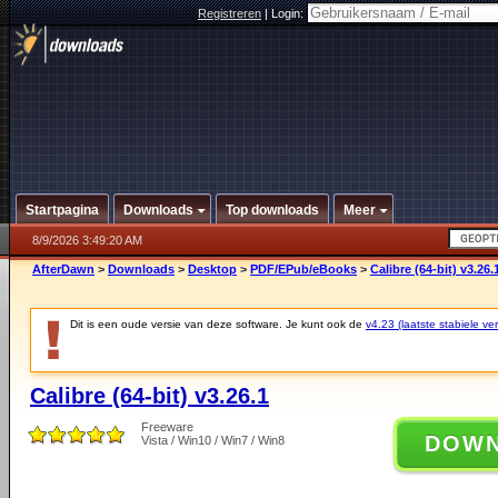
Registreren
|
Login:
Startpagina
Downloads
Top downloads
Meer
8/9/2026 3:49:20 AM
AfterDawn
>
Downloads
>
Desktop
>
PDF/EPub/eBooks
>
Calibre (64-bit) v3.26.
Dit is een oude versie van deze software. Je kunt ook de
v4.23 (laatste stabiele ver
Calibre (64-bit) v3.26.1
Freeware
DOW
Vista / Win10 / Win7 / Win8