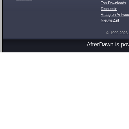
Top Downloads
Discussie
Vraag en Antwoo
Nieuws2.nl
© 1999-2026
AfterDawn is p