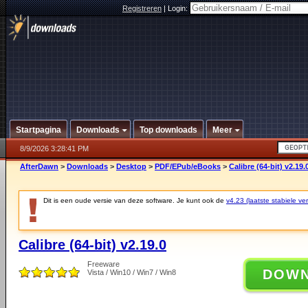
Registreren
|
Login:
Startpagina
Downloads
Top downloads
Meer
8/9/2026 3:28:41 PM
AfterDawn
>
Downloads
>
Desktop
>
PDF/EPub/eBooks
>
Calibre (64-bit) v2.19.
Dit is een oude versie van deze software. Je kunt ook de
v4.23 (laatste stabiele ver
Calibre (64-bit) v2.19.0
Freeware
DOW
Vista / Win10 / Win7 / Win8