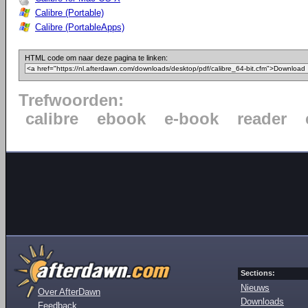
Calibre (Portable)
Calibre (PortableApps)
HTML code om naar deze pagina te linken:
Trefwoorden:
calibre
ebook
e-book
reader
Sections:
Nieuws
Over AfterDawn
Downloads
Feedback