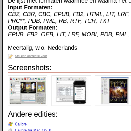
De lijst met formaten waarmee en waarna het c
Input Formaten:
CBZ, CBR, CBC, EPUB, FB2, HTML, LIT, LRF,
PRC**, PDB, PML, RB, RTF, TCR, TXT
Output Formaten:
EPUB, FB2, OEB, LIT, LRF, MOBI, PDB, PML,
Meertalig, w.o. Nederlands
Stel een correctie voor
Screenshots:
Andere edities:
Calibre
Calibre for Mac OS X