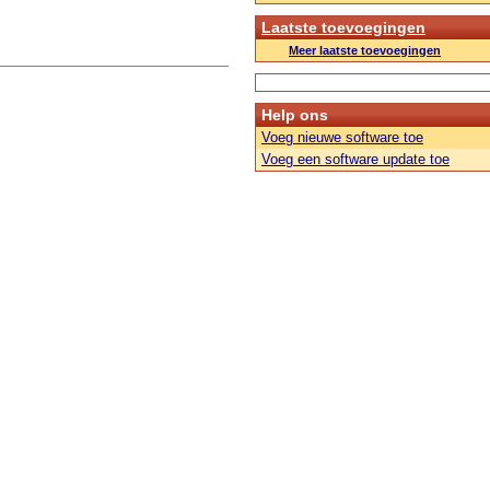
Laatste toevoegingen
Meer laatste toevoegingen
Help ons
Voeg nieuwe software toe
Voeg een software update toe