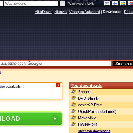
|
Wachtwoord kwijt
AfterDawn
|
Nieuws
|
Vraag en Antwoord
|
Downloads
|
Discu
3
Top downloads
X
sie)
downloaden.
Spotnet
DVD Shrink
coverXP Free
QuickPar (nederlands)
NLOAD
MakeMKV
HWiNFO64
Meer top downloads