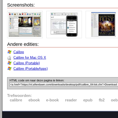
Screenshots:
Andere edities:
Calibre
Calibre for Mac OS X
Calibre (Portable)
Calibre (PortableApps)
HTML code om naar deze pagina te linken:
Trefwoorden:
calibre
ebook
e-book
reader
epub
fb2
oeb