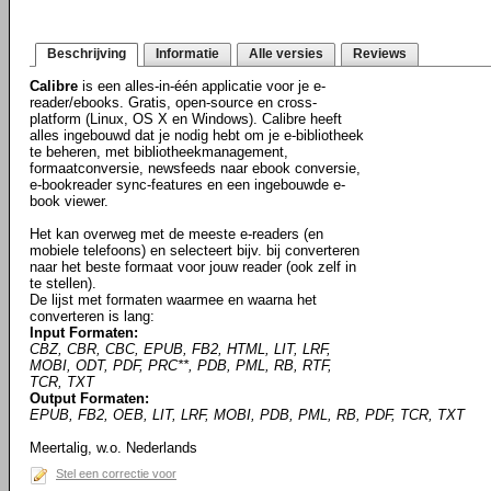
Beschrijving
Informatie
Alle versies
Reviews
Calibre
is een alles-in-één applicatie voor je e-
reader/ebooks. Gratis, open-source en cross-
platform (Linux, OS X en Windows). Calibre heeft
alles ingebouwd dat je nodig hebt om je e-bibliotheek
te beheren, met bibliotheekmanagement,
formaatconversie, newsfeeds naar ebook conversie,
e-bookreader sync-features en een ingebouwde e-
book viewer.
Het kan overweg met de meeste e-readers (en
mobiele telefoons) en selecteert bijv. bij converteren
naar het beste formaat voor jouw reader (ook zelf in
te stellen).
De lijst met formaten waarmee en waarna het
converteren is lang:
Input Formaten:
CBZ, CBR, CBC, EPUB, FB2, HTML, LIT, LRF,
MOBI, ODT, PDF, PRC**, PDB, PML, RB, RTF,
TCR, TXT
Output Formaten:
EPUB, FB2, OEB, LIT, LRF, MOBI, PDB, PML, RB, PDF, TCR, TXT
Meertalig, w.o. Nederlands
Stel een correctie voor