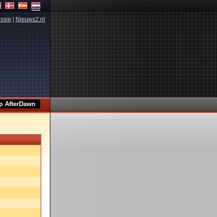
ssie
|
Nieuws2.nl