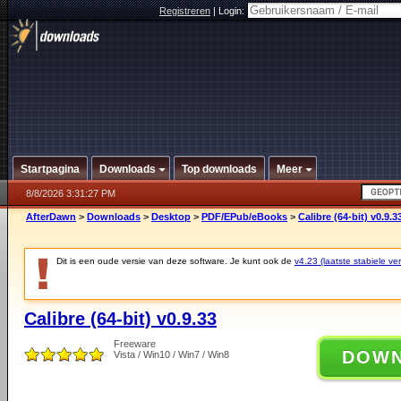
Registreren
|
Login:
Startpagina
Downloads
Top downloads
Meer
8/8/2026 3:31:27 PM
AfterDawn
>
Downloads
>
Desktop
>
PDF/EPub/eBooks
>
Calibre (64-bit) v0.9.3
Dit is een oude versie van deze software. Je kunt ook de
v4.23 (laatste stabiele ver
Calibre (64-bit) v0.9.33
Freeware
DOW
Vista / Win10 / Win7 / Win8