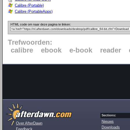
Calibre (Portable)
Calibre (PortableApps)
HTML code om naar deze pagina te linken:
Trefwoorden:
calibre
ebook
e-book
reader
Sections:
Nieuws
Over AfterDawn
Downloads
Feedback