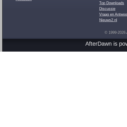
Top Downloads
Discussie
Vraag en Antwoo
Nieuws2.nl
© 1999-2026
AfterDawn is p