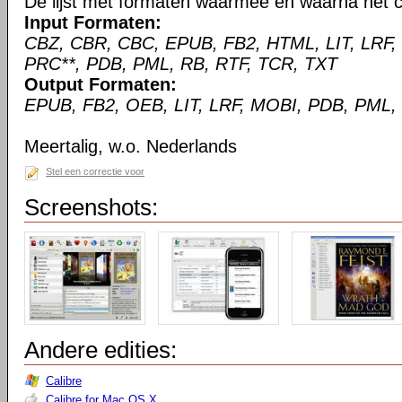
De lijst met formaten waarmee en waarna het c
Input Formaten:
CBZ, CBR, CBC, EPUB, FB2, HTML, LIT, LRF,
PRC**, PDB, PML, RB, RTF, TCR, TXT
Output Formaten:
EPUB, FB2, OEB, LIT, LRF, MOBI, PDB, PML,
Meertalig, w.o. Nederlands
Stel een correctie voor
Screenshots:
Andere edities:
Calibre
Calibre for Mac OS X