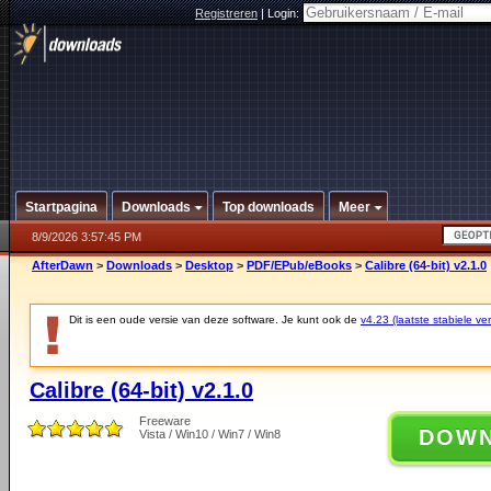
Registreren
|
Login:
Startpagina
Downloads
Top downloads
Meer
8/9/2026 3:57:45 PM
AfterDawn
>
Downloads
>
Desktop
>
PDF/EPub/eBooks
>
Calibre (64-bit) v2.1.0
Dit is een oude versie van deze software. Je kunt ook de
v4.23 (laatste stabiele ver
Calibre (64-bit) v2.1.0
Freeware
DOW
Vista / Win10 / Win7 / Win8