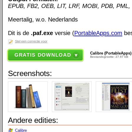
EPUB, FB2, OEB, LIT, LRF, MOBI, PDB, PML,
Meertalig, w.o. Nederlands
Dit is de
.paf.exe
versie (
PortableApps.com
bes
Stel een correctie voor
Calibre (PortableApps)
GRATIS DOWNLOAD
Bestandsgrootte: 27.97 kB
Screenshots:
Andere edities:
Calibre