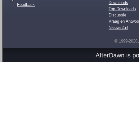
Downloads
Feedback
Top Downloads
Discussie
Vraag en Antwoo
Nieuws2.nl
© 1999-2026
AfterDawn is p