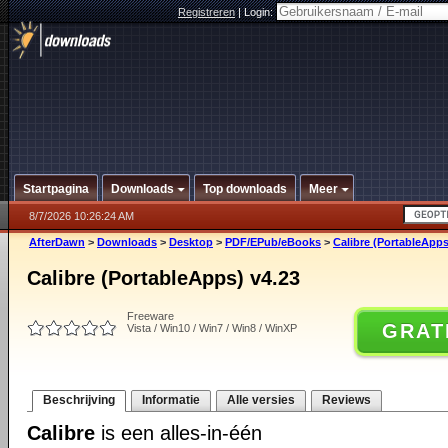
Registreren
|
Login:
Startpagina
Downloads
Top downloads
Meer
8/7/2026 10:26:24 AM
AfterDawn
>
Downloads
>
Desktop
>
PDF/EPub/eBooks
>
Calibre (PortableApps
Calibre (PortableApps) v4.23
Freeware
GRAT
Vista / Win10 / Win7 / Win8 / WinXP
Beschrijving
Informatie
Alle versies
Reviews
Calibre
is een alles-in-één