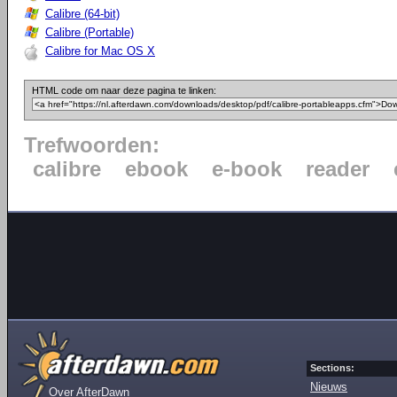
Calibre (64-bit)
Calibre (Portable)
Calibre for Mac OS X
HTML code om naar deze pagina te linken:
Trefwoorden:
calibre
ebook
e-book
reader
Sections:
Nieuws
Over AfterDawn