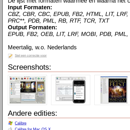
De lijst met formaten waarmee en waarna het c
Input Formaten:
CBZ, CBR, CBC, EPUB, FB2, HTML, LIT, LRF,
PRC**, PDB, PML, RB, RTF, TCR, TXT
Output Formaten:
EPUB, FB2, OEB, LIT, LRF, MOBI, PDB, PML,
Meertalig, w.o. Nederlands
Stel een correctie voor
Screenshots:
Andere edities:
Calibre
Calibre for Mac OS X