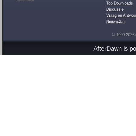
Top Downloads
Discussie
Vraag en Antwoo
Nieuws2.nl
© 1999-2026
AfterDawn is p