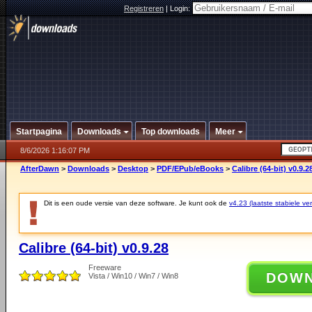
Registreren
|
Login:
Startpagina
Downloads
Top downloads
Meer
8/6/2026 1:16:07 PM
AfterDawn
>
Downloads
>
Desktop
>
PDF/EPub/eBooks
>
Calibre (64-bit) v0.9.2
Dit is een oude versie van deze software. Je kunt ook de
v4.23 (laatste stabiele ver
Calibre (64-bit) v0.9.28
Freeware
DOW
Vista / Win10 / Win7 / Win8