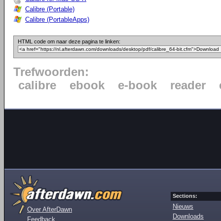
Calibre (Portable)
Calibre (PortableApps)
HTML code om naar deze pagina te linken:
Trefwoorden:
calibre
ebook
e-book
reader
Sections:
Nieuws
Over AfterDawn
Downloads
Feedback