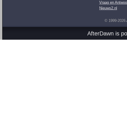
Vraag en Antwoo
Nieuws2.nl
© 1999-2026
AfterDawn is p