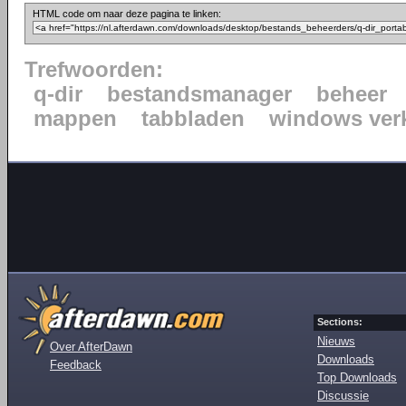
HTML code om naar deze pagina te linken:
Trefwoorden:
q-dir
bestandsmanager
beheer
mappen
tabbladen
windows ver
Sections:
Nieuws
Over AfterDawn
Downloads
Feedback
Top Downloads
Discussie