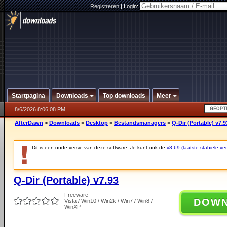
Registreren
|
Login:
Startpagina
Downloads
Top downloads
Meer
8/6/2026 8:06:08 PM
AfterDawn
>
Downloads
>
Desktop
>
Bestandsmanagers
>
Q-Dir (Portable) v7.9
Dit is een oude versie van deze software. Je kunt ook de
v8.69 (laatste stabiele ver
Q-Dir (Portable) v7.93
Freeware
DOW
Vista / Win10 / Win2k / Win7 / Win8 /
WinXP