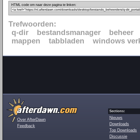
HTML code om naar deze pagina te linken:
Trefwoorden:
q-dir
bestandsmanager
beheer
mappen
tabbladen
windows ver
Sections:
Nieuws
Over AfterDawn
Downloads
Feedback
Top Downloads
Discussie