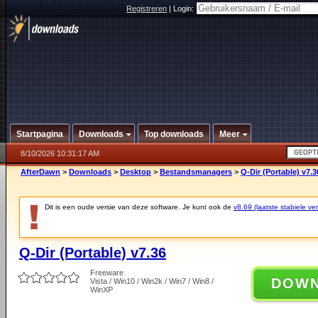
Registreren
|
Login:
Startpagina
Downloads
Top downloads
Meer
8/10/2026 10:31:17 AM
AfterDawn
>
Downloads
>
Desktop
>
Bestandsmanagers
>
Q-Dir (Portable) v7.3
Dit is een oude versie van deze software. Je kunt ook de
v8.69 (laatste stabiele ver
Q-Dir (Portable) v7.36
Freeware
DOW
Vista / Win10 / Win2k / Win7 / Win8 /
WinXP