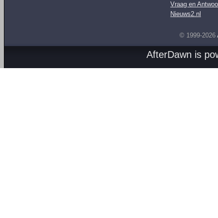
Vraag en Antwoo
Nieuws2.nl
© 1999-2026
AfterDawn is p