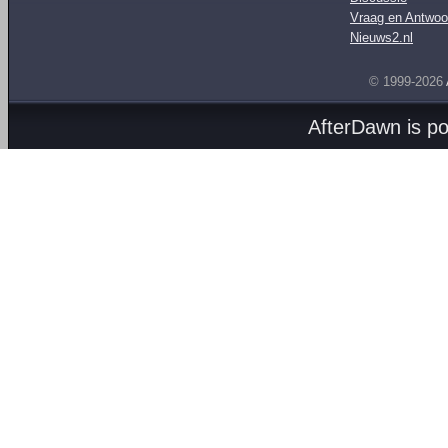
Vraag en Antwoo
Nieuws2.nl
© 1999-2026
AfterDawn is p