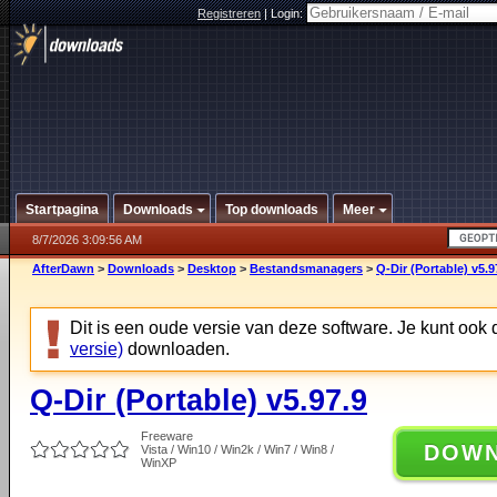
Registreren
|
Login:
Startpagina
Downloads
Top downloads
Meer
8/7/2026 3:09:56 AM
AfterDawn
>
Downloads
>
Desktop
>
Bestandsmanagers
>
Q-Dir (Portable) v5.9
Dit is een oude versie van deze software. Je kunt ook
versie)
downloaden.
Q-Dir (Portable) v5.97.9
Freeware
DOW
Vista / Win10 / Win2k / Win7 / Win8 /
WinXP