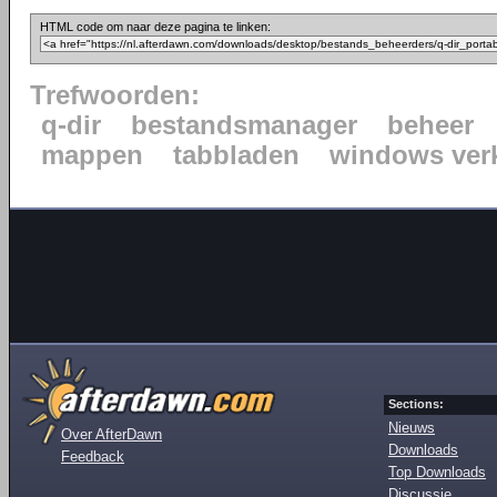
HTML code om naar deze pagina te linken:
Trefwoorden:
q-dir
bestandsmanager
beheer
mappen
tabbladen
windows ver
Sections:
Nieuws
Over AfterDawn
Downloads
Feedback
Top Downloads
Discussie