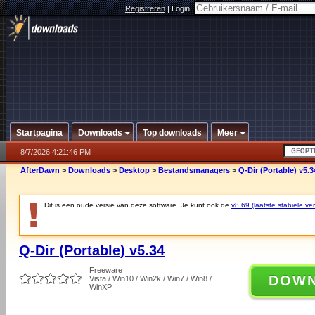
Registreren
|
Login:
Startpagina
Downloads
Top downloads
Meer
8/7/2026 4:21:46 PM
AfterDawn
>
Downloads
>
Desktop
>
Bestandsmanagers
>
Q-Dir (Portable) v5.3
Dit is een oude versie van deze software. Je kunt ook de
v8.69 (laatste stabiele ver
Q-Dir (Portable) v5.34
Freeware
DOW
Vista / Win10 / Win2k / Win7 / Win8 /
WinXP