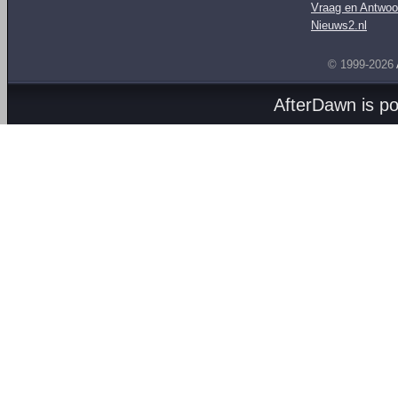
Vraag en Antwoo
Nieuws2.nl
© 1999-2026
AfterDawn is p