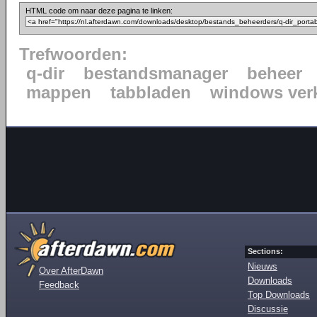
HTML code om naar deze pagina te linken:
Trefwoorden:
q-dir
bestandsmanager
beheer
mappen
tabbladen
windows ver
Sections:
Nieuws
Over AfterDawn
Downloads
Feedback
Top Downloads
Discussie