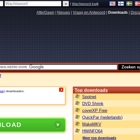
|
Wachtwoord kwijt
AfterDawn
|
Nieuws
|
Vraag en Antwoord
|
Downloads
|
Discu
7
Top downloads
X
sie)
downloaden.
Spotnet
DVD Shrink
coverXP Free
QuickPar (nederlands)
NLOAD
MakeMKV
HWiNFO64
Meer top downloads