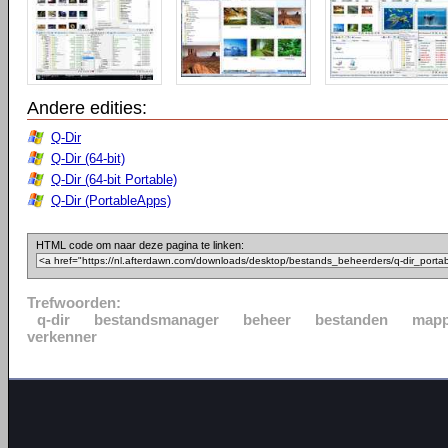
Andere edities:
Q-Dir
Q-Dir (64-bit)
Q-Dir (64-bit Portable)
Q-Dir (PortableApps)
HTML code om naar deze pagina te linken:
Trefwoorden:
q-dir
bestandsmanager
beheer
bestanden
map
verkenner