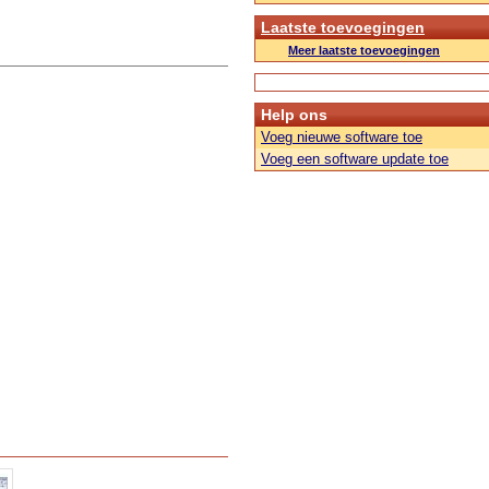
Laatste toevoegingen
Meer laatste toevoegingen
Help ons
Voeg nieuwe software toe
Voeg een software update toe