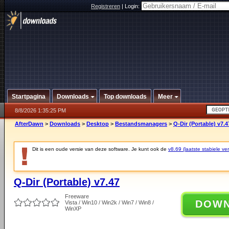
Registreren
|
Login:
Startpagina
Downloads
Top downloads
Meer
8/8/2026 1:35:25 PM
AfterDawn
>
Downloads
>
Desktop
>
Bestandsmanagers
>
Q-Dir (Portable) v7.4
Dit is een oude versie van deze software. Je kunt ook de
v8.69 (laatste stabiele ver
Q-Dir (Portable) v7.47
Freeware
DOW
Vista / Win10 / Win2k / Win7 / Win8 /
WinXP