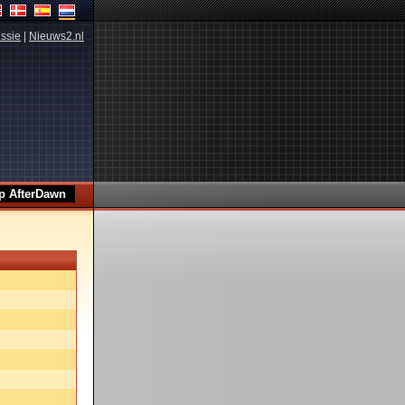
ssie
|
Nieuws2.nl