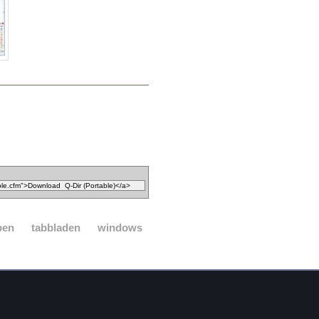
pen
tabbladen
windows