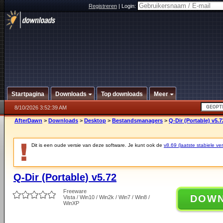
Registreren
|
Login:
Startpagina
Downloads
Top downloads
Meer
8/10/2026 3:52:39 AM
AfterDawn
>
Downloads
>
Desktop
>
Bestandsmanagers
>
Q-Dir (Portable) v5.7
Dit is een oude versie van deze software. Je kunt ook de
v8.69 (laatste stabiele ver
Q-Dir (Portable) v5.72
Freeware
DOW
Vista / Win10 / Win2k / Win7 / Win8 /
WinXP