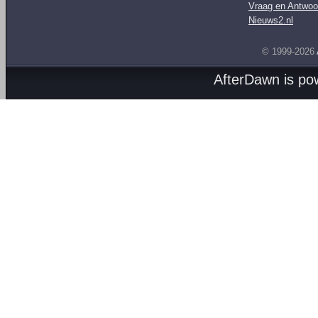
Vraag en Antwoo
Nieuws2.nl
© 1999-2026
AfterDawn is p