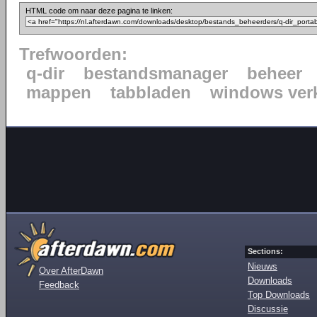
HTML code om naar deze pagina te linken:
Trefwoorden:
q-dir
bestandsmanager
beheer
mappen
tabbladen
windows ver
Sections:
Nieuws
Over AfterDawn
Downloads
Feedback
Top Downloads
Discussie