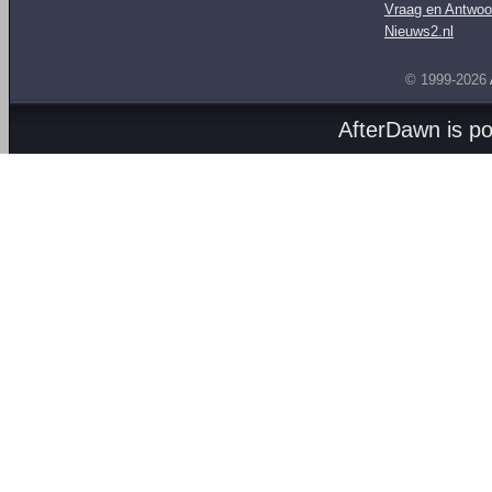
Vraag en Antwoo
Nieuws2.nl
© 1999-2026
AfterDawn is p