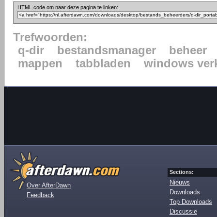
HTML code om naar deze pagina te linken:
Trefwoorden:
q-dir
bestandsmanager
beheer
mappen
tabbladen
windows ver
Sections:
Nieuws
Over AfterDawn
Downloads
Feedback
Top Downloads
Discussie