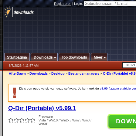
Registreren
|
Login:
Startpagina
Downloads
Top downloads
Meer
8/7/2026 4:11:57 AM
AfterDawn
>
Downloads
>
Desktop
>
Bestandsmanagers
>
Q-Dir (Portable) v5.9
Dit is een oude versie van deze software. Je kunt ook de
v8.69 (laatste stabiele ver
Q-Dir (Portable) v5.99.1
Freeware
DOW
Vista / Win10 / Win2k / Win7 / Win8 /
WinXP