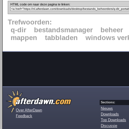
HTML code om naar deze pagina te linken:
Trefwoorden:
q-dir
bestandsmanager
beheer
mappen
tabbladen
windows ver
Sections:
Nieuws
Over AfterDawn
Downloads
Feedback
Top Downloads
Discussie