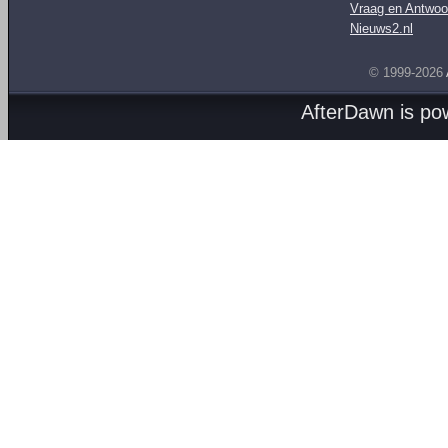
Vraag en Antwoo
Nieuws2.nl
© 1999-2026
AfterDawn is p