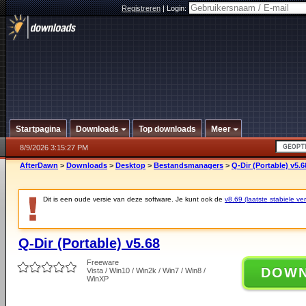
Registreren
|
Login:
Startpagina
Downloads
Top downloads
Meer
8/9/2026 3:15:27 PM
AfterDawn
>
Downloads
>
Desktop
>
Bestandsmanagers
>
Q-Dir (Portable) v5.6
Dit is een oude versie van deze software. Je kunt ook de
v8.69 (laatste stabiele ver
Q-Dir (Portable) v5.68
Freeware
DOW
Vista / Win10 / Win2k / Win7 / Win8 /
WinXP