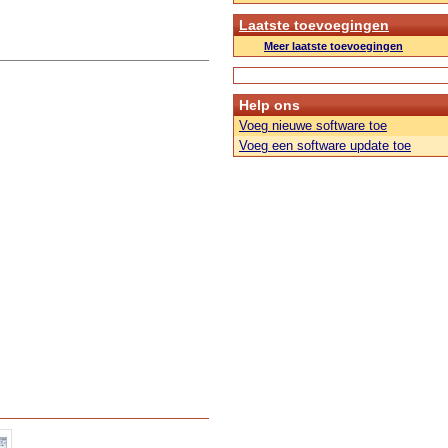
Laatste toevoegingen
Meer laatste toevoegingen
Help ons
Voeg nieuwe software toe
Voeg een software update toe