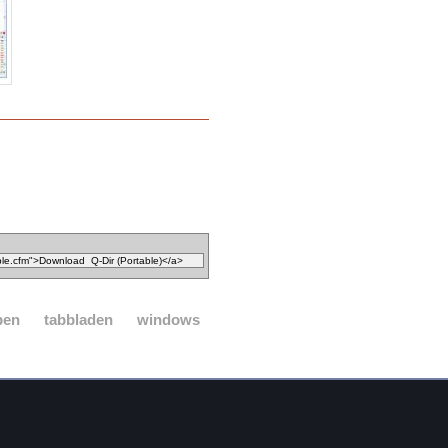
pen
tabbladen
windows