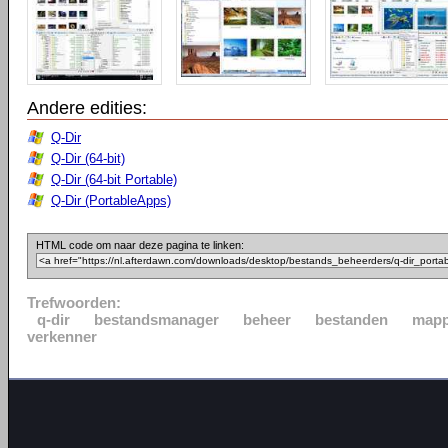
Andere edities:
Q-Dir
Q-Dir (64-bit)
Q-Dir (64-bit Portable)
Q-Dir (PortableApps)
HTML code om naar deze pagina te linken:
Trefwoorden:
q-dir
bestandsmanager
beheer
bestanden
map
verkenner