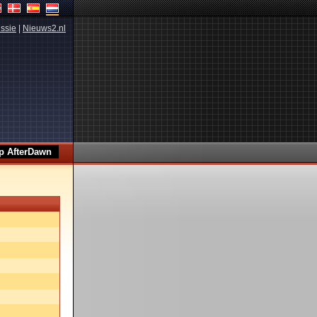
ssie
|
Nieuws2.nl