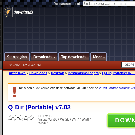
Registreren
|
Login:
Startpagina
Downloads
Top downloads
Meer
8/9/2026 12:51:42 PM
AfterDawn
>
Downloads
>
Desktop
>
Bestandsmanagers
>
Q-Dir (Portable) v7.0
Dit is een oude versie van deze software. Je kunt ook de
v8.69 (laatste stabiele ver
Q-Dir (Portable) v7.02
Freeware
DOW
Vista / Win10 / Win2k / Win7 / Win8 /
WinXP