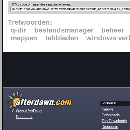
HTML code om naar deze pagina te linken:
Trefwoorden:
q-dir
bestandsmanager
beheer
mappen
tabbladen
windows ver
Sections:
Nieuws
Over AfterDawn
Downloads
Feedback
Top Downloads
Discussie