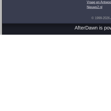
Vraag en Antwoo
Nieuws2.nl
© 1999-2026
AfterDawn is p