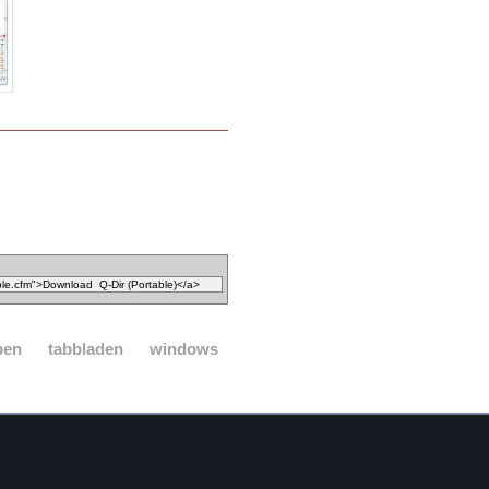
pen
tabbladen
windows