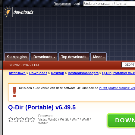
Registreren
|
Login:
Startpagina
Downloads
Top downloads
Meer
8/8/2026 1:34:21 PM
AfterDawn
>
Downloads
>
Desktop
>
Bestandsmanagers
>
Q-Dir (Portable) v6.4
Dit is een oude versie van deze software. Je kunt ook de
v8.69 (laatste stabiele ver
Q-Dir (Portable) v6.49.5
Freeware
DOW
Vista / Win10 / Win2k / Win7 / Win8 /
WinXP