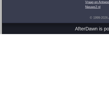
Vraag en Antwoo
Nieuws2.nl
© 1999-2026
AfterDawn is p