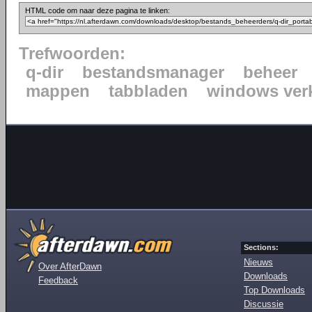
HTML code om naar deze pagina te linken:
Trefwoorden:
q-dir
bestandsmanager
beheer
mappen
tabbladen
windows ver
Sections:
Nieuws
Over AfterDawn
Downloads
Feedback
Top Downloads
Discussie