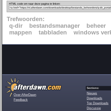
HTML code om naar deze pagina te linken:
Trefwoorden:
q-dir
bestandsmanager
beheer
mappen
tabbladen
windows ver
Sections:
Nieuws
Over AfterDawn
Downloads
Feedback
Top Downloads
Discussie