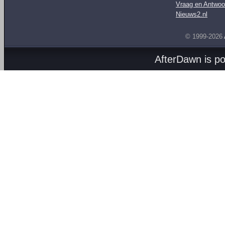
Vraag en Antwoo
Nieuws2.nl
© 1999-2026
AfterDawn is p