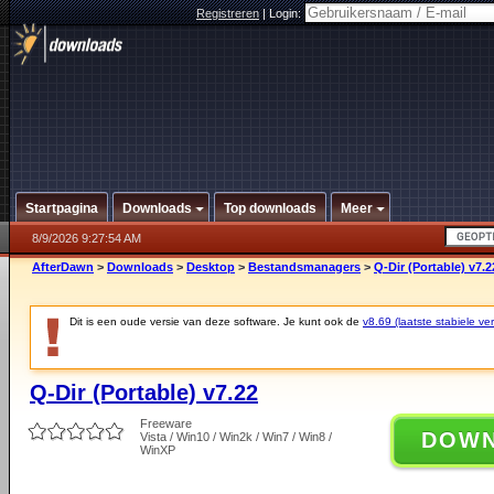
Registreren
|
Login:
Startpagina
Downloads
Top downloads
Meer
8/9/2026 9:27:54 AM
AfterDawn
>
Downloads
>
Desktop
>
Bestandsmanagers
>
Q-Dir (Portable) v7.2
Dit is een oude versie van deze software. Je kunt ook de
v8.69 (laatste stabiele ver
Q-Dir (Portable) v7.22
Freeware
DOW
Vista / Win10 / Win2k / Win7 / Win8 /
WinXP