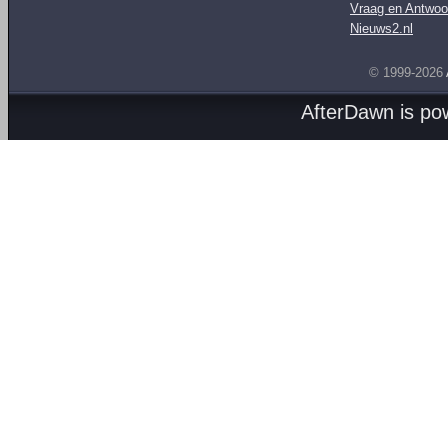
Vraag en Antwoo
Nieuws2.nl
© 1999-2026
AfterDawn is p