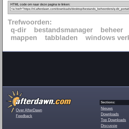
HTML code om naar deze pagina te linken:
Trefwoorden:
q-dir
bestandsmanager
beheer
mappen
tabbladen
windows ver
Sections:
Nieuws
Over AfterDawn
Downloads
Feedback
Top Downloads
Discussie