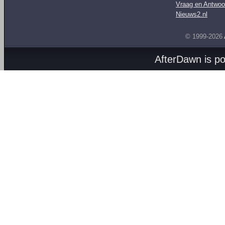
Vraag en Antwoo
Nieuws2.nl
© 1999-2026
AfterDawn is p