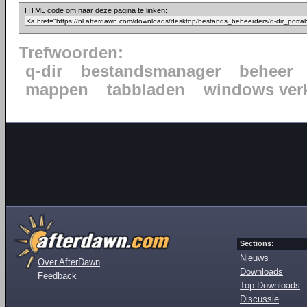
HTML code om naar deze pagina te linken:
Trefwoorden:
q-dir
bestandsmanager
beheer
mappen
tabbladen
windows ver
Sections:
Nieuws
Over AfterDawn
Downloads
Feedback
Top Downloads
Discussie