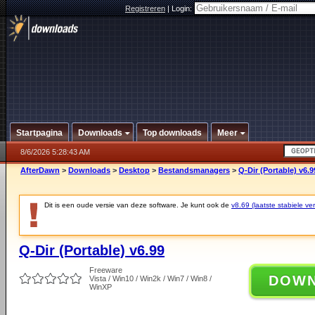
Registreren
|
Login:
Startpagina
Downloads
Top downloads
Meer
8/6/2026 5:28:43 AM
AfterDawn
>
Downloads
>
Desktop
>
Bestandsmanagers
>
Q-Dir (Portable) v6.9
Dit is een oude versie van deze software. Je kunt ook de
v8.69 (laatste stabiele ver
Q-Dir (Portable) v6.99
Freeware
DOW
Vista / Win10 / Win2k / Win7 / Win8 /
WinXP